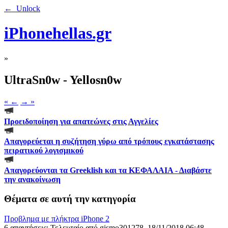
← Unlock
iPhonehellas.gr
»
UltraSn0w - Yellosn0w
« ←
→ »
Προειδοποίηση για απατεώνες στις Αγγελίες
Απαγορεύεται η συζήτηση γύρω από τρόπους εγκατάστασης
πειρατικού λογισμικού
Απαγορεύονται τα Greeklish και τα ΚΕΦΑΛΑΙΑ - Διαβάστε
την ανακοίνωση
Θέματα σε αυτή την κατηγορία
Προβλημα με πλήκτρα iPhone 2
6 απαντήσεις: Τελευταίο από gismo301278, 18/11/2018 06:48