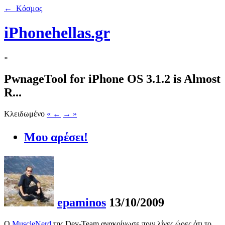
← Κόσμος
iPhonehellas.gr
»
PwnageTool for iPhone OS 3.1.2 is Almost
R...
Κλειδωμένο
« ←
→ »
Μου αρέσει!
epaminos
13/10/2009
Ο
MuscleNerd
της Dev-Team ανακοίνωσε πριν λίγες ώρες ότι το