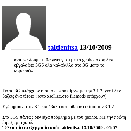
taitienitsa
13/10/2009
αντε να δουμε τι θα γινει γιατι με το geohot ακρη δεν
εβγαλα!sto 3GS ολα καλα!αλλα στο 3G μαπα το
καρπουζι..
Για το 3G υπάρχουν έτοιμα custom .ipsw με την 3.1.2 ,γιατί δεν
βάζεις ένα τέτοιο;; (στο xsellize,στο filemods υπάρχουν)
Εγώ ήμουν στην 3.1 και έβαλα κατευθείαν custom την 3.1.2 .
Στο 3GS πάντως δεν είχα πρόβλημα με του geohot. Με την πρώτη
έτρεξε,μια χαρά.
Τελευταία επεξεργασία από: taitienitsa, 13/10/2009 - 01:07