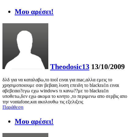
Μου αρέσει!
Theodosic13
13/10/2009
δλδ για να καταλαβω,το tool ειναι για mac,αλλα εμεις το
χρησιμοποιουμε σαν βεβαιη λυση επειδη το blackra1n ειναι
αβεβεαιο?εγω εχω windows τι κανω??με το blackra1n
υποθετω,δεν εχω ακομα το κινητο ,το περιμενω απο σερβις απο
την vontafone,και ακολουθω τις εξελιξεις
Παράθεση
Μου αρέσει!