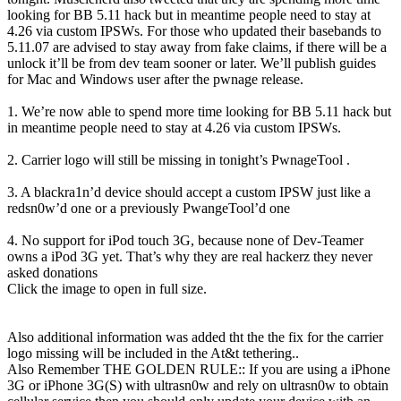
looking for BB 5.11 hack but in meantime people need to stay at
4.26 via custom IPSWs. For those who updated their basebands to
5.11.07 are advised to stay away from fake claims, if there will be a
unlock it’ll be from dev team sooner or later. We’ll publish guides
for Mac and Windows user after the pwnage release.
1. We’re now able to spend more time looking for BB 5.11 hack but
in meantime people need to stay at 4.26 via custom IPSWs.
2. Carrier logo will still be missing in tonight’s PwnageTool .
3. A blackra1n’d device should accept a custom IPSW just like a
redsn0w’d one or a previously PwangeTool’d one
4. No support for iPod touch 3G, because none of Dev-Teamer
owns a iPod 3G yet. That’s why they are real hackerz they never
asked donations
Click the image to open in full size.
Also additional information was added tht the the fix for the carrier
logo missing will be included in the At&t tethering..
Also Remember THE GOLDEN RULE:: If you are using a iPhone
3G or iPhone 3G(S) with ultrasn0w and rely on ultrasn0w to obtain