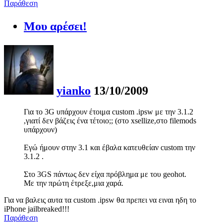
Παράθεση
Μου αρέσει!
yianko
13/10/2009
Για το 3G υπάρχουν έτοιμα custom .ipsw με την 3.1.2
,γιατί δεν βάζεις ένα τέτοιο;; (στο xsellize,στο filemods
υπάρχουν)
Εγώ ήμουν στην 3.1 και έβαλα κατευθείαν custom την
3.1.2 .
Στο 3GS πάντως δεν είχα πρόβλημα με του geohot.
Με την πρώτη έτρεξε,μια χαρά.
Για να βαλεις αυτα τα custom .ipsw θα πρεπει να ειναι ηδη το
iPhone jailbreaked!!!
Παράθεση