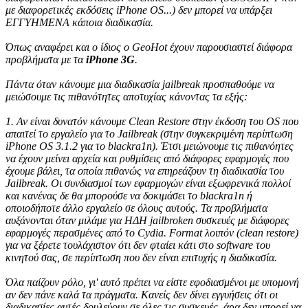
με διαφορετικές εκδόσεις iPhone OS...) δεν μπορεί να υπάρξει
ΕΓΓΥΗΜΕΝΑ κάποια διαδικασία.
Όπως αναφέρει και ο ίδιος ο GeoHot έχουν παρουσιαστεί διάφορα
προβλήματα με τα
iPhone
3G
.
Πάντα όταν κάνουμε μια διαδικασία jailbreak προσπαθούμε να
μειώσουμε τις πιθανότητες αποτυχίας
κάνοντας τα εξής:
1. Αν είναι δυνατόν κάνουμε Clean Restore στην έκδοση του OS που
απαιτεί το εργαλείο για το Jailbreak (στην συγκεκριμένη περίπτωση
iPhone OS 3.1.2 για το blackra1n). Έτσι μειώνουμε τις πιθανόητες
να έχουν μείνει αρχεία και ρυθμίσεις από διάφορες εφαρμογές που
έχουμε βάλει, τα οποία πιθανώς να επηρεάζουν τη διαδικασία του
Jailbreak. Οι συνδιασμοί των εφαρμογών είναι εξωφρενικά πολλοί
και κανένας δε θα μπορούσε να δοκιμάσει το blackra1n ή
οποιοδήποτε άλλο εργαλείο σε όλους αυτούς. Τα προβλήματα
αυξάνονται όταν μιλάμε για ΗΔΗ jailbroken συσκευές με διάφορες
εφαρμογές περασμένες από το Cydia. Format λοιπόν (clean restore)
για να ξέρετε τουλάχιστον ότι δεν φταίει κάτι στο software του
κινητού σας, σε περίπτωση που δεν είναι επιτυχής η διαδικασία.
Όλα παίζουν ρόλο, γι' αυτό πρέπει να είστε εφοδιασμένοι με υπομονή
αν δεν πάνε καλά τα πράγματα. Κανείς δεν δίνει εγγυήσεις ότι οι
διαδικασίες αυτές δουλεύουν σε όλες τις συσκευές, άρα δεν μπορεί να