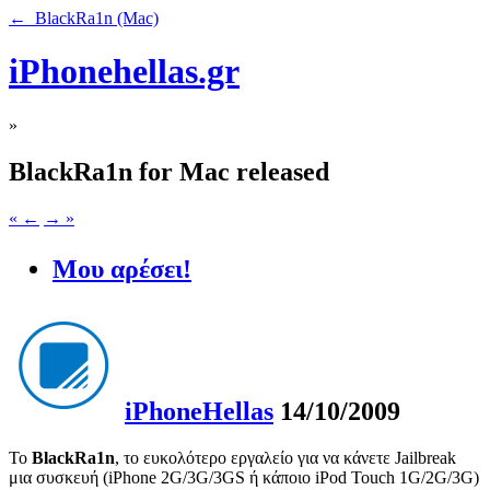
← BlackRa1n (Mac)
iPhonehellas.gr
»
BlackRa1n for Mac released
« ←
→ »
Μου αρέσει!
iPhoneHellas
14/10/2009
Το
BlackRa1n
, το ευκολότερο εργαλείο για να κάνετε Jailbreak
μια συσκευή (iPhone 2G/3G/3GS ή κάποιο iPod Touch 1G/2G/3G)