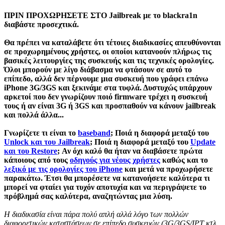
ΠΡΙΝ ΠΡΟΧΩΡΗΣΕΤΕ ΣΤΟ Jailbreak με το blackra1n
διαβάστε προσεχτικά.
Θα πρέπει να καταλάβετε ότι τέτοιες διαδικασίες απευθύνονται
σε
προχωρημένους χρήστες
, οι οποίοι κατανοούν πλήρως τις
βασικές λειτουργίες της συσκευής και τις τεχνικές ορολογίες.
Όλοι μπορούν με λίγο διάβασμα να φτάσουν σε αυτό το
επίπεδο, αλλά δεν πέρνουμε μια συσκευή που γράφει επάνω
iPhone 3G/3GS και ξεκινάμε στα τυφλά. Δυστυχώς υπάρχουν
αρκετοί που δεν γνωρίζουν ποιό firmware τρέχει η συσκευή
τους ή αν είναι 3G ή 3GS και προσπαθούν να κάνουν jailbreak
και πολλά άλλα...
Γνωρίζετε τι είναι το
baseband
; Ποιά η διαφορά μεταξύ του
Unlock και του Jailbreak
; Ποιά η διαφορά μεταξύ του
Update
και του Restore
; Αν όχι καλό θα ήταν να διαβάσετε πρώτα
κάποιους από τους
οδηγούς για νέους χρήστες
καθώς και το
λεξικό με τις ορολογίες του iPhone
και
μετά
να προχωρήσετε
παρακάτω. Έτσι θα μπορέσετε να κατανοήσετε καλύτερα τι
μπορεί να φταίει για τυχόν αποτυχία και να περιγράψετε το
πρόβλημά σας καλύτερα, αναζητώντας μια λύση.
Η διαδικασία είναι πάρα πολύ απλή αλλά λόγο των πολλών
διαφορετικών καταστάσεων σε επίπεδο συσκευών (3G/3GS/IPT κτλ