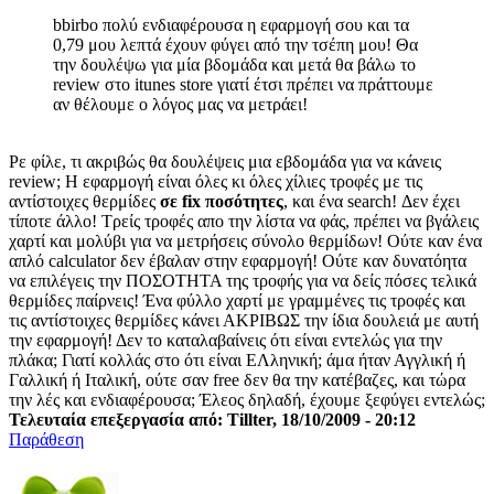
bbirbo πολύ ενδιαφέρουσα η εφαρμογή σου και τα
0,79 μου λεπτά έχουν φύγει από την τσέπη μου! Θα
την δουλέψω για μία βδομάδα και μετά θα βάλω το
review στο itunes store γιατί έτσι πρέπει να πράττουμε
αν θέλουμε ο λόγος μας να μετράει!
Ρε φίλε, τι ακριβώς θα δουλέψεις μια εβδομάδα για να κάνεις
review; Η εφαρμογή είναι όλες κι όλες χίλιες τροφές με τις
αντίστοιχες θερμίδες
σε fix ποσότητες
, και ένα search! Δεν έχει
τίποτε άλλο! Τρείς τροφές απο την λίστα να φάς, πρέπει να βγάλεις
χαρτί και μολύβι για να μετρήσεις σύνολο θερμίδων! Ούτε καν ένα
απλό calculator δεν έβαλαν στην εφαρμογή! Ούτε καν δυνατόητα
να επιλέγεις την ΠΟΣΟΤΗΤΑ της τροφής για να δείς πόσες τελικά
θερμίδες παίρνεις! Ένα φύλλο χαρτί με γραμμένες τις τροφές και
τις αντίστοιχες θερμίδες κάνει ΑΚΡΙΒΩΣ την ίδια δουλειά με αυτή
την εφαρμογή! Δεν το καταλαβαίνεις ότι είναι εντελώς για την
πλάκα; Γιατί κολλάς στο ότι είναι ΕΛληνική; άμα ήταν Αγγλική ή
Γαλλική ή Ιταλική, ούτε σαν free δεν θα την κατέβαζες, και τώρα
την λές και ενδιαφέρουσα; Έλεος δηλαδή, έχουμε ξεφύγει εντελώς;
Τελευταία επεξεργασία από: Tillter, 18/10/2009 - 20:12
Παράθεση