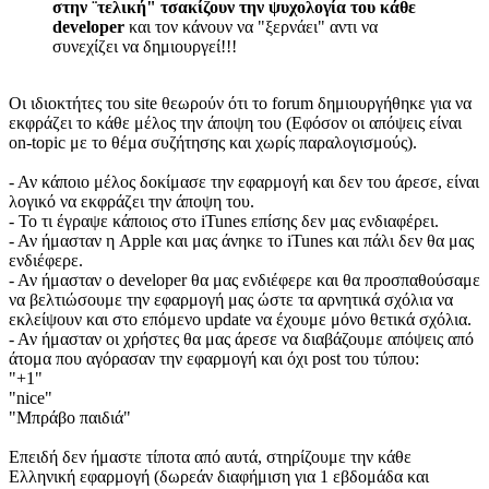
στην ¨τελική" τσακίζουν την ψυχολογία του κάθε
developer
και τον κάνουν να "ξερνάει" αντι να
συνεχίζει να δημιουργεί!!!
Οι ιδιοκτήτες του site θεωρούν ότι το forum δημιουργήθηκε για να
εκφράζει το κάθε μέλος την άποψη του (Εφόσον οι απόψεις είναι
on-topic με το θέμα συζήτησης και χωρίς παραλογισμούς).
- Αν κάποιο μέλος δοκίμασε την εφαρμογή και δεν του άρεσε, είναι
λογικό να εκφράζει την άποψη του.
- Το τι έγραψε κάποιος στο iTunes επίσης δεν μας ενδιαφέρει.
- Αν ήμασταν η Apple και μας άνηκε το iTunes και πάλι δεν θα μας
ενδιέφερε.
- Αν ήμασταν ο developer θα μας ενδιέφερε και θα προσπαθούσαμε
να βελτιώσουμε την εφαρμογή μας ώστε τα αρνητικά σχόλια να
εκλείψουν και στο επόμενο update να έχουμε μόνο θετικά σχόλια.
- Αν ήμασταν οι χρήστες θα μας άρεσε να διαβάζουμε απόψεις από
άτομα που αγόρασαν την εφαρμογή και όχι post του τύπου:
"+1"
"nice"
"Μπράβο παιδιά"
Επειδή δεν ήμαστε τίποτα από αυτά, στηρίζουμε την κάθε
Ελληνική εφαρμογή (δωρεάν διαφήμιση για 1 εβδομάδα και