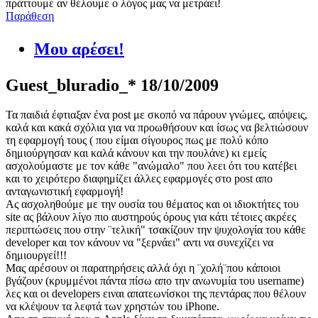
πράττουμε αν θέλουμε ο λόγος μας να μετράει!
Παράθεση
Μου αρέσει!
Guest_bluradio_*
18/10/2009
Τα παιδιά έφτιαξαν ένα post με σκοπό να πάρουν γνώμες, απόψεις,
καλά και κακά σχόλια για να προωθήσουν και ίσως να βελτιώσουν
τη εφαρμογή τους ( που είμαι σίγουρος πως με πολύ κόπο
δημιούργησαν και καλά κάνουν και την πουλάνε) κι εμείς
ασχολούμαστε με τον κάθε "ανώμαλο" που λεει ότι του κατέβει
και το χειρότερο διαφημίζει άλλες εφαρμογές στο post απο
ανταγωνιστική εφαρμογή!
Ας ασχοληθούμε με την ουσία του θέματος και οι ιδιοκτήτες του
site ας βάλουν λίγο πιο αυστηρούς όρους για κάτι τέτοιες ακρέες
περιπτώσεις που στην ¨τελική" τσακίζουν την ψυχολογία του κάθε
developer και τον κάνουν να "ξερνάει" αντι να συνεχίζει να
δημιουργεί!!!
Mας αρέσουν οι παρατηρήσεις αλλά όχι η ¨χολή¨που κάποιοι
βγάζουν (κρυμμένοι πάντα πίσω απο την ανωνυμία του username)
λες και οι developers ειναι απατεωνίσκοι της πεντάρας που θέλουν
να κλέψουν τα λεφτά των χρηστών του iPhone.