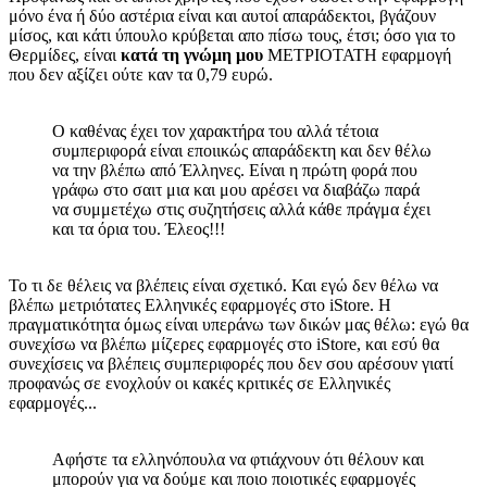
μόνο ένα ή δύο αστέρια είναι και αυτοί απαράδεκτοι, βγάζουν
μίσος, και κάτι ύπουλο κρύβεται απο πίσω τους, έτσι; όσο για το
Θερμίδες, είναι
κατά τη γνώμη μου
ΜΕΤΡΙΟΤΑΤΗ εφαρμογή
που δεν αξίζει ούτε καν τα 0,79 ευρώ.
Ο καθένας έχει τον χαρακτήρα του αλλά τέτοια
συμπεριφορά είναι εποιικώς απαράδεκτη και δεν θέλω
να την βλέπω από Έλληνες. Είναι η πρώτη φορά που
γράφω στο σαιτ μια και μου αρέσει να διαβάζω παρά
να συμμετέχω στις συζητήσεις αλλά κάθε πράγμα έχει
και τα όρια του. Έλεος!!!
Το τι δε θέλεις να βλέπεις είναι σχετικό. Και εγώ δεν θέλω να
βλέπω μετριότατες Ελληνικές εφαρμογές στο iStore. Η
πραγματικότητα όμως είναι υπεράνω των δικών μας θέλω: εγώ θα
συνεχίσω να βλέπω μίζερες εφαρμογές στο iStore, και εσύ θα
συνεχίσεις να βλέπεις συμπεριφορές που δεν σου αρέσουν γιατί
προφανώς σε ενοχλούν οι κακές κριτικές σε Ελληνικές
εφαρμογές...
Αφήστε τα ελληνόπουλα να φτιάχνουν ότι θέλουν και
μπορούν για να δούμε και ποιο ποιοτικές εφαρμογές