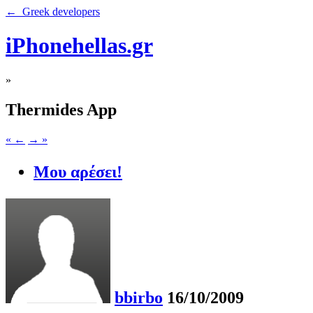
← Greek developers
iPhonehellas.gr
»
Thermides App
« ←
→ »
Μου αρέσει!
bbirbo
16/10/2009