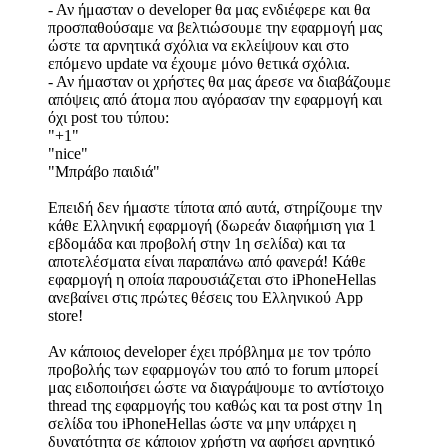
- Αν ήμασταν ο developer θα μας ενδιέφερε και θα
προσπαθούσαμε να βελτιώσουμε την εφαρμογή μας
ώστε τα αρνητικά σχόλια να εκλείψουν και στο
επόμενο update να έχουμε μόνο θετικά σχόλια.
- Αν ήμασταν οι χρήστες θα μας άρεσε να διαβάζουμε
απόψεις από άτομα που αγόρασαν την εφαρμογή και
όχι post του τύπου:
"+1"
"nice"
"Μπράβο παιδιά"
Επειδή δεν ήμαστε τίποτα από αυτά, στηρίζουμε την
κάθε Ελληνική εφαρμογή (δωρεάν διαφήμιση για 1
εβδομάδα και προβολή στην 1η σελίδα) και τα
αποτελέσματα είναι παραπάνω από φανερά! Κάθε
εφαρμογή η οποία παρουσιάζεται στο iPhoneHellas
ανεβαίνει στις πρώτες θέσεις του Eλληνικού App
store!
Αν κάποιος developer έχει πρόβλημα με τον τρόπο
προβολής των εφαρμογών του από το forum μπορεί
μας ειδοποιήσει ώστε να διαγράψουμε το αντίστοιχο
thread της εφαρμογής του καθώς και τα post στην 1η
σελίδα του iPhoneHellas ώστε να μην υπάρχει η
δυνατότητα σε κάποιον χρήστη να αφήσει αρνητικό