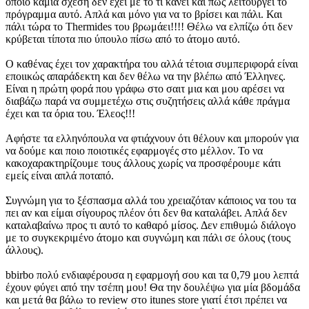
οποίο καμία σχέση δεν έχει με το τι κάνει και πως λειτουργεί το
πρόγραμμα αυτό. Απλά και μόνο για να το βρίσει και πάλι. Και
πάλι τώρα το Thermides του βρωμάει!!!! Θέλω να ελπίζω ότι δεν
κρύβεται τίποτα πιο ύπουλο πίσω από το άτομο αυτό.
Ο καθένας έχει τον χαρακτήρα του αλλά τέτοια συμπεριφορά είναι
εποιικώς απαράδεκτη και δεν θέλω να την βλέπω από Έλληνες.
Είναι η πρώτη φορά που γράφω στο σαιτ μια και μου αρέσει να
διαβάζω παρά να συμμετέχω στις συζητήσεις αλλά κάθε πράγμα
έχει και τα όρια του. Έλεος!!!
Αφήστε τα ελληνόπουλα να φτιάχνουν ότι θέλουν και μπορούν για
να δούμε και ποιο ποιοτικές εφαρμογές στο μέλλον. Το να
κακοχαρακτηρίζουμε τους άλλους χωρίς να προσφέρουμε κάτι
εμείς είναι απλά ποταπό.
Συγνώμη για το ξέσπασμα αλλά του χρειαζόταν κάποιος να του τα
πει αν και είμαι σίγουρος πλέον ότι δεν θα καταλάβει. Απλά δεν
καταλαβαίνω προς τι αυτό το καθαρό μίσος. Δεν επιθυμώ διάλογο
με το συγκεκριμένο άτομο και συγνώμη και πάλι σε όλους (τους
άλλους).
bbirbo πολύ ενδιαφέρουσα η εφαρμογή σου και τα 0,79 μου λεπτά
έχουν φύγει από την τσέπη μου! Θα την δουλέψω για μία βδομάδα
και μετά θα βάλω το review στο itunes store γιατί έτσι πρέπει να