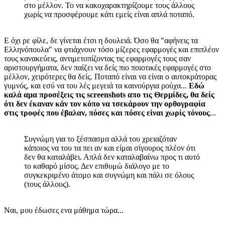
στο μέλλον. Το να κακοχαρακτηρίζουμε τους άλλους
χωρίς να προσφέρουμε κάτι εμείς είναι απλά ποταπό.
Ε όχι ρε φίλε, δε γίνεται έτσι η δουλειά. Όσο θα "αφήνεις τα
Ελληνόπουλα" να φτιάχνουν τόσο μίζερες εφαρμογές και επιπλέον
τους κανακεύεις, αντιμετοπίζοντας τις εφαρμογές τους σαν
αριστουργήματα, δεν παίζει να δείς πιο ποιοτικές εφαρμογές στο
μέλλον, χειρότερες θα δείς. Ποταπό είναι να είναι ο αυτοκράτορας
γυμνός, και εσύ να του λές μεγειά τα καινούργια ρούχα...
Εδώ
καλά αμα προσέξεις τις screenshots απο τις Θερμίδες, θα δείς
ότι δεν έκαναν κάν τον κόπο να τσεκάρουν την ορθογραφία
στις τροφές που έβαλαν, πόσες και πόσες είναι χωρίς τόνους
...
Συγνώμη για το ξέσπασμα αλλά του χρειαζόταν
κάποιος να του τα πει αν και είμαι σίγουρος πλέον ότι
δεν θα καταλάβει. Απλά δεν καταλαβαίνω προς τι αυτό
το καθαρό μίσος. Δεν επιθυμώ διάλογο με το
συγκεκριμένο άτομο και συγνώμη και πάλι σε όλους
(τους άλλους).
Ναι, μου έδωσες ενα μάθημα τώρα...