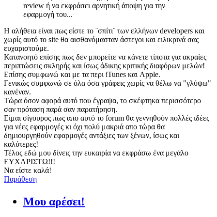
review ή να εκφράσει αρνητική άποψη για την
εφαρμογή του...
Η αλήθεια είναι πως είστε το ¨σπίτι¨ των ελλήνων developers και
χωρίς αυτό το site θα αισθανόμασταν άστεγοι και ειλικρινά σας
ευχαριστούμε.
Κατανοητό επίσης πως δεν μπορείτε να κάνετε τίποτα για ακραίες
περιπτώσεις σκληρής και ίσως άδικης κριτικής διαφόρων μελών!
Επίσης συμφωνώ και με τα περι iTunes και Apple.
Γενικώς συμφωνώ σε όλα όσα γράφεις χωρίς να θέλω να "γλύψω"
κανέναν.
Τώρα όσον αφορά αυτό που έγραψα, το σκέφτηκα περισσότερο
σαν πρόταση παρά σαν παρατήρηση.
Είμαι σίγουρος πως απο αυτό το forum θα γεννηθούν πολλές ιδέες
για νέες εφαρμογές κι όχι πολύ μακριά απο τώρα θα
δημιουργηθούν εφαρμογές αντάξιες των ξένων, ίσως και
καλύτερες!
Τέλος εδώ μου δίνεις την ευκαιρία να εκφράσω ένα μεγάλο
ΕΥΧΑΡΙΣΤΩ!!!
Να είστε καλά!
Παράθεση
Μου αρέσει!