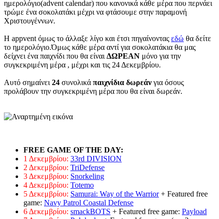
ημερολόγιο(advent calendar) που κανονικά κάθε μέρα που περνάει
τρώμε ένα σοκολατάκι μέχρι να φτάσουμε στην παραμονή
Χριστουγέννων.
Η appvent όμως το άλλαξε λίγο και έτσι πηγαίνοντας
εδώ
θα δείτε
το ημερολόγιο.Όμως κάθε μέρα αντί για σοκολατάκια θα μας
δείχνει ένα παιχνίδι που θα είναι
ΔΩΡΕΑΝ
μόνο για την
συγκεκριμένη μέρα , μέχρι και τις 24 Δεκεμβρίου.
Αυτό σημαίνει
24
συνολικά
παιχνίδια δωρεάν
για όσους
προλάβουν την συγκεκριμένη μέρα που θα είναι δωρεάν.
FREE GAME OF THE DAY:
1 Δεκεμβρίου:
33rd DIVISION
2 Δεκεμβρίου:
TriDefense
3 Δεκεμβρίου:
Snorkeling
4 Δεκεμβρίου:
Totemo
5 Δεκεμβρίου:
Samurai: Way of the Warrior
+ Featured free
game:
Navy Patrol Coastal Defense
6 Δεκεμβρίου:
smackBOTS
+ Featured free game:
Payload