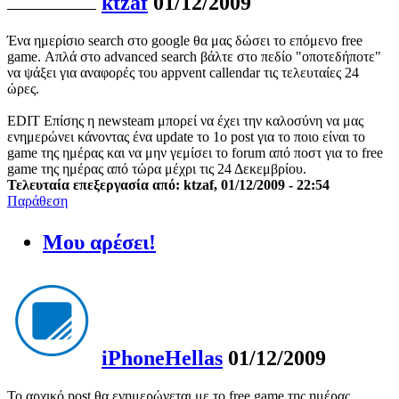
ktzaf
01/12/2009
Ένα ημερίσιο search στο google θα μας δώσει το επόμενο free
game. Απλά στο advanced search βάλτε στο πεδίο "οποτεδήποτε"
να ψάξει για αναφορές του appvent callendar τις τελευταίες 24
ώρες.
EDIT Επίσης η newsteam μπορεί να έχει την καλοσύνη να μας
ενημερώνει κάνοντας ένα update το 1ο post για το ποιο είναι το
game της ημέρας και να μην γεμίσει το forum από ποστ για το free
game της ημέρας από τώρα μέχρι τις 24 Δεκεμβρίου.
Τελευταία επεξεργασία από: ktzaf, 01/12/2009 - 22:54
Παράθεση
Μου αρέσει!
iPhoneHellas
01/12/2009
Το αρχικό post θα ενημερώνεται με το free game της ημέρας.