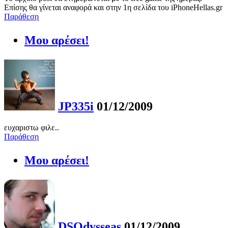
Επίσης θα γίνεται αναφορά και στην 1η σελίδα του iPhoneHellas.gr
Παράθεση
Μου αρέσει!
JP335i
01/12/2009
ευχαριστω φιλε..
Παράθεση
Μου αρέσει!
DSOdysseas
01/12/2009