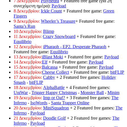
7 Δεκεμβρίου:
Polyhedra
+ Featured free game (για 2η
συνεχόμενη ημέρα):
Payload
8 Δεκεμβρίου:
Ickle Count
+ Featured free game:
Green
Fingers
9 Δεκεμβρίου:
Wheeler’s Treasure
+ Featured free game:
Santa’s Run
10 Δεκεμβρίου:
Blimp
11 Δεκεμβρίου:
Crazy Snowboard
+ Featured free game:
Equilibrio
12 Δεκεμβρίου:
iPharaoh - EP2. Desperate Pharaoh
+
Featured free game:
Equilibrio
13 Δεκεμβρίου:
iBlast Moki
+ Featured free game:
Payload
14 Δεκεμβρίου:
Elf
+ Featured free game:
Payload
15 Δεκεμβρίου:
Balcassa
+ Featured free game:
Payload
16 Δεκεμβρίου:
Cheese Collect
+ Featured free game:
bitFLIP
17 Δεκεμβρίου:
Cabby
+ 2 Featured free games:
Holiday
Smash
-
bitFLIP
18 Δεκεμβρίου:
AlphaBattle
+ 4 Featured free games:
UniWar
-
Trigger Happy Christmas
-
Monster Ball
-
Minim
19 Δεκεμβρίου:
Imp or Oaf?
+ 3 Featured free games:
The
Inferno
-
IsoWords
-
Santa Trapper Online
20 Δεκεμβρίου:
MiniSquadron
+ 2 Featured free games:
The
Inferno
-
Payload
21 Δεκεμβρίου:
Doodle Golf
+ 2 Featured free games:
The
Inferno
-
Payload