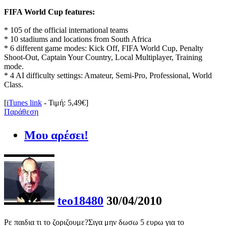
FIFA World Cup features:
* 105 of the official international teams
* 10 stadiums and locations from South Africa
* 6 different game modes: Kick Off, FIFA World Cup, Penalty
Shoot-Out, Captain Your Country, Local Multiplayer, Training
mode.
* 4 AI difficulty settings: Amateur, Semi-Pro, Professional, World
Class.
[
iTunes link
- Τιμή: 5,49€]
Παράθεση
Μου αρέσει!
teo18480
30/04/2010
Ρε παιδια τι το ζοριζουμε?Σιγα μην δωσω 5 ευρω για το