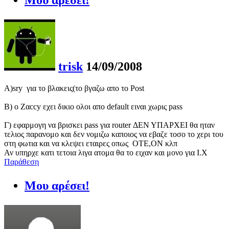
trisk
14/09/2008
Α)sry για το βλακεις(το βγαζω απο το Post
Β) ο Ζαccy εχει δικιο ολοι απο default ειναι χωρις pass
Γ) εφαρμογη να βρισκει pass για router ΔΕΝ ΥΠΑΡΧΕΙ θα ηταν
τελιος παρανομο και δεν νομιζω καποιος να εβαζε τοσο το χερι του
στη φωτια και να κλεψει εταιρες οπως ΟΤΕ,ΟΝ κλπ
Αν υπηρχε κατι τετοια λιγα ατομα θα το ειχαν και μονο για Ι.Χ
Παράθεση
Μου αρέσει!