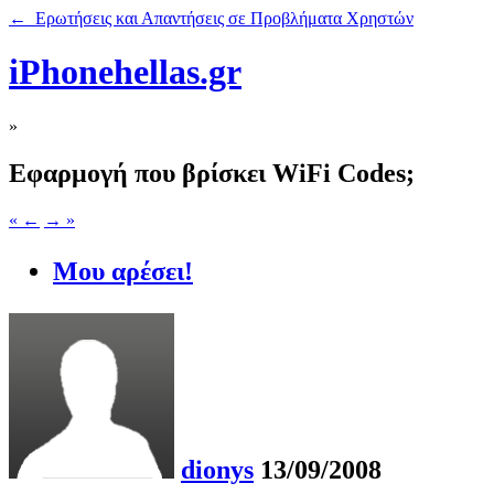
← Ερωτήσεις και Απαντήσεις σε Προβλήματα Χρηστών
iPhonehellas.gr
»
Εφαρμογή που βρίσκει WiFi Codes;
« ←
→ »
Μου αρέσει!
dionys
13/09/2008