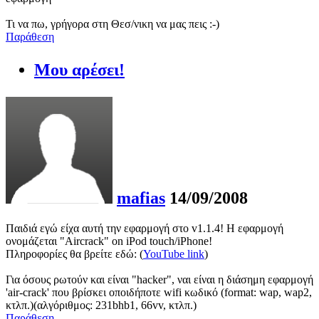
Τι να πω, γρήγορα στη Θεσ/νικη να μας πεις :-)
Παράθεση
Μου αρέσει!
mafias
14/09/2008
Παιδιά εγώ είχα αυτή την εφαρμογή στο v1.1.4! Η εφαρμογή
ονομάζεται "Aircrack" on iPod touch/iPhone!
Πληροφορίες θα βρείτε εδώ: (
YouTube link
)
Για όσους ρωτούν και είναι "hacker", ναι είναι η διάσημη εφαρμογή
'air-crack' που βρίσκει οποιδήποτε wifi κωδικό (format: wap, wap2,
κτλπ.)(αλγόριθμος: 231bhb1, 66vv, κτλπ.)
Παράθεση