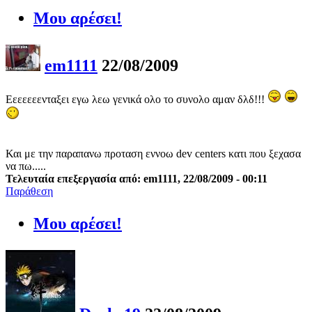
Μου αρέσει!
em1111
22/08/2009
Εεεεεεενταξει εγω λεω γενικά ολο το συνολο αμαν δλδ!!!
Και με την παραπανω προταση εννοω dev centers κατι που ξεχασα
να πω.....
Τελευταία επεξεργασία από: em1111, 22/08/2009 - 00:11
Παράθεση
Μου αρέσει!