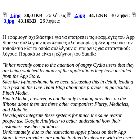
1.jpg
38,01KB
26 λήψεις
2.jpg
44,12KB
30 λήψεις
3.jpg
43,16KB
26 λήψεις
Η εφαρμογή σχεδιάστηκε για να αποτρέπει τις εφαρμογές του App
Store να συλλέγουν προσωπικές πληροφορίες ή δεδομένα για την
τοποθεσία κλπ τα οποία συλλέγουν οι εταιρείες για στατιστικούς
λόγους. Παρακάτω είναι η εξήγηση του Saurik:
"It has recently come to the attention of angry Cydia users that they
are being watched by many of the applications they have installed
from the App Store.
Sites like I-phone-home have been discussing this in detail, leading
to a post on the Dev-Team Blog about one provider in particular:
Pinch Media.
Pinch Media, however, is not the only tracking provider: on the
iPhone alone there are three other companies: Flurry, Medialets,
and Mobclix.
Developers integrate these systems for much the same reason
people use Google Analytics: to better understand how their
customers use their products.
Unfortunately, due to the restrictions Apple places on their App
Store, these providers are unable to directly interface with the users