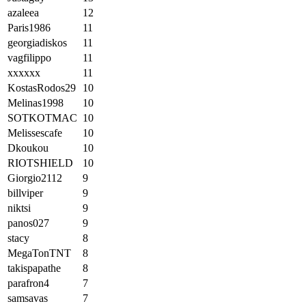
azaleea
12
Paris1986
11
georgiadiskos
11
vagfilippo
11
xxxxxx
11
KostasRodos29
10
Melinas1998
10
SOTKOTMAC
10
Melissescafe
10
Dkoukou
10
RIOTSHIELD
10
Giorgio2112
9
billviper
9
niktsi
9
panos027
9
stacy
8
MegaTonTNT
8
takispapathe
8
parafron4
7
samsavas
7