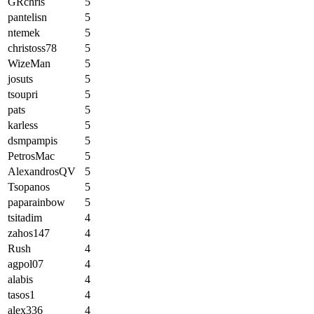
GRchris
5
pantelisn
5
ntemek
5
christoss78
5
WizeMan
5
josuts
5
tsoupri
5
pats
5
karless
5
dsmpampis
5
PetrosMac
5
AlexandrosQV
5
Tsopanos
5
paparainbow
5
tsitadim
4
zahos147
4
Rush
4
agpol07
4
alabis
4
tasos1
4
alex336
4