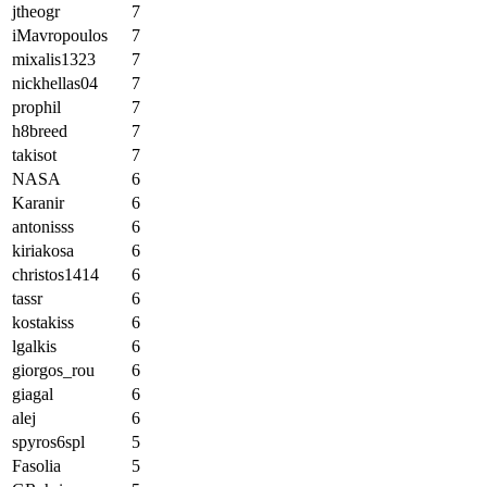
jtheogr
7
iMavropoulos
7
mixalis1323
7
nickhellas04
7
prophil
7
h8breed
7
takisot
7
NASA
6
Karanir
6
antonisss
6
kiriakosa
6
christos1414
6
tassr
6
kostakiss
6
lgalkis
6
giorgos_rou
6
giagal
6
alej
6
spyros6spl
5
Fasolia
5