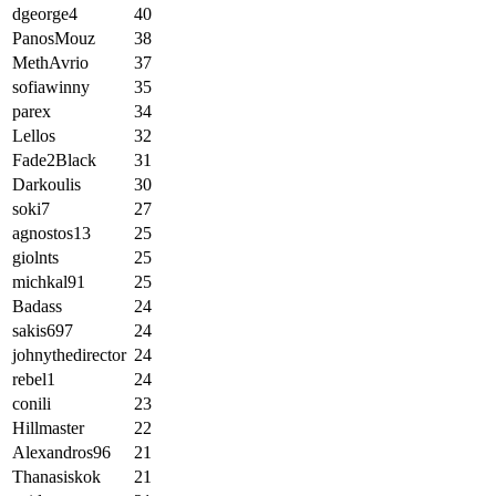
dgeorge4
40
PanosMouz
38
MethAvrio
37
sofiawinny
35
parex
34
Lellos
32
Fade2Black
31
Darkoulis
30
soki7
27
agnostos13
25
giolnts
25
michkal91
25
Badass
24
sakis697
24
johnythedirector
24
rebel1
24
conili
23
Hillmaster
22
Alexandros96
21
Thanasiskok
21