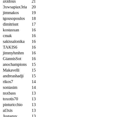
axidous
21
3xwsapiax3ria
20
jimmakos
19
tgousopoulos
18
dimitrisnt
17
kostasxan
16
cmak
16
sakissalonika
16
TAKIS6
16
jimmyhmhm
16
GiannisSot
16
anochampions
15
Makavelli
15
andreashadji
15
rikos7
14
soniasim
14
nsxbass
13
toxotis70
13
pinturicchio
13
al3xis
13
Justaguy
13