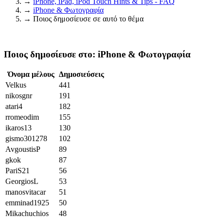
→
iPhone, iPad, iPod Touch Hints & Tips - FAQ
→
iPhone & Φωτογραφία
→
Ποιος δημοσίευσε σε αυτό το θέμα
Ποιος δημοσίευσε στο: iPhone & Φωτογραφία
Όνομα μέλους
Δημοσιεύσεις
Velkus
441
nikosgnr
191
atari4
182
rromeodim
155
ikaros13
130
gismo301278
102
AvgoustisP
89
gkok
87
PariS21
56
GeorgiosL
53
manosvitacar
51
emminad1925
50
Mikachuchios
48