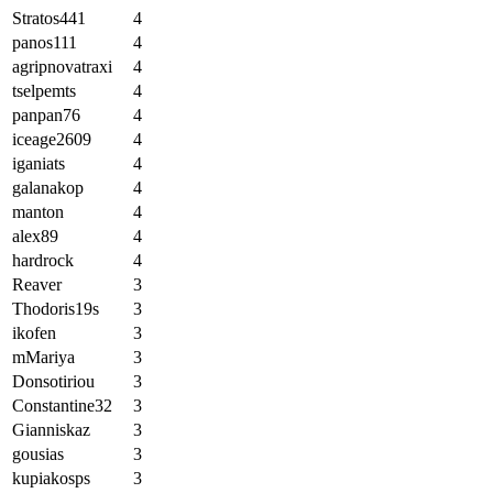
Stratos441
4
panos111
4
agripnovatraxi
4
tselpemts
4
panpan76
4
iceage2609
4
iganiats
4
galanakop
4
manton
4
alex89
4
hardrock
4
Reaver
3
Thodoris19s
3
ikofen
3
mMariya
3
Donsotiriou
3
Constantine32
3
Gianniskaz
3
gousias
3
kupiakosps
3