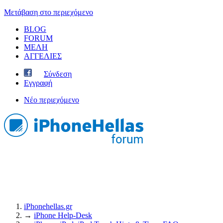
Μετάβαση στο περιεχόμενο
BLOG
FORUM
ΜΕΛΗ
ΑΓΓΕΛΙΕΣ
Σύνδεση
Εγγραφή
Νέο περιεχόμενο
iPhonehellas.gr
→
iPhone Help-Desk