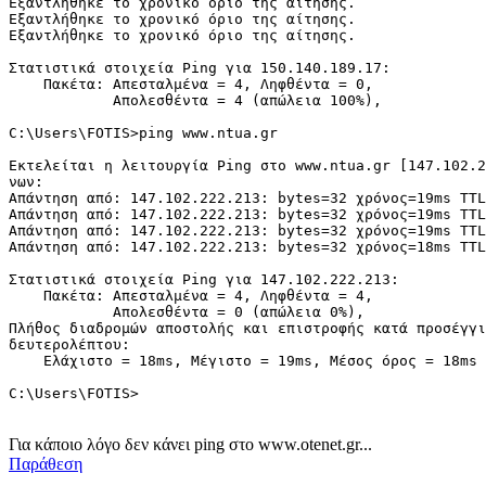
Εξαντλήθηκε το χρονικό όριο της αίτησης.

Εξαντλήθηκε το χρονικό όριο της αίτησης.

Εξαντλήθηκε το χρονικό όριο της αίτησης.

Στατιστικά στοιχεία Ping για 150.140.189.17:

    Πακέτα: Απεσταλμένα = 4, Ληφθέντα = 0,

            Απολεσθέντα = 4 (απώλεια 100%),

C:\Users\FOTIS>ping www.ntua.gr

Εκτελείται η λειτουργία Ping στο www.ntua.gr [147.102.2
νων:

Απάντηση από: 147.102.222.213: bytes=32 χρόνος=19ms TTL
Απάντηση από: 147.102.222.213: bytes=32 χρόνος=19ms TTL
Απάντηση από: 147.102.222.213: bytes=32 χρόνος=19ms TTL
Απάντηση από: 147.102.222.213: bytes=32 χρόνος=18ms TTL
Στατιστικά στοιχεία Ping για 147.102.222.213:

    Πακέτα: Απεσταλμένα = 4, Ληφθέντα = 4,

            Απολεσθέντα = 0 (απώλεια 0%),

Πλήθος διαδρομών αποστολής και επιστροφής κατά προσέγγι
δευτερολέπτου:

    Ελάχιστο = 18ms, Μέγιστο = 19ms, Μέσος όρος = 18ms

C:\Users\FOTIS>
Για κάποιο λόγο δεν κάνει ping στο www.otenet.gr...
Παράθεση