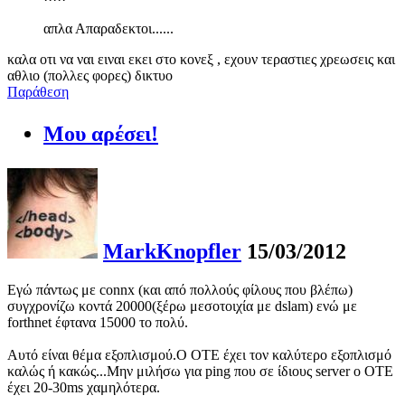
απλα Απαραδεκτοι......
καλα οτι να ναι ειναι εκει στο κονεξ , εχουν τεραστιες χρεωσεις και
αθλιο (πολλες φορες) δικτυο
Παράθεση
Μου αρέσει!
MarkKnopfler
15/03/2012
Εγώ πάντως με connx (και από πολλούς φίλους που βλέπω)
συγχρονίζω κοντά 20000(ξέρω μεσοτοιχία με dslam) ενώ με
forthnet έφτανα 15000 το πολύ.
Αυτό είναι θέμα εξοπλισμού.Ο ΟΤΕ έχει τον καλύτερο εξοπλισμό
καλώς ή κακώς...Μην μιλήσω για ping που σε ίδιους server o OTE
έχει 20-30ms χαμηλότερα.