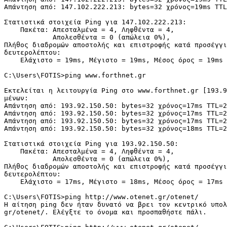
Απάντηση από: 147.102.222.213: bytes=32 χρόνος=19ms TTL
Στατιστικά στοιχεία Ping για 147.102.222.213:

    Πακέτα: Απεσταλμένα = 4, Ληφθέντα = 4,

            Απολεσθέντα = 0 (απώλεια 0%),

Πλήθος διαδρομών αποστολής και επιστροφής κατά προσέγγι
δευτερολέπτου:

    Ελάχιστο = 19ms, Μέγιστο = 19ms, Μέσος όρος = 19ms

C:\Users\FOTIS>ping www.forthnet.gr

Εκτελείται η λειτουργία Ping στο www.forthnet.gr [193.9
μένων:

Απάντηση από: 193.92.150.50: bytes=32 χρόνος=17ms TTL=2
Απάντηση από: 193.92.150.50: bytes=32 χρόνος=17ms TTL=2
Απάντηση από: 193.92.150.50: bytes=32 χρόνος=17ms TTL=2
Απάντηση από: 193.92.150.50: bytes=32 χρόνος=18ms TTL=2
Στατιστικά στοιχεία Ping για 193.92.150.50:

    Πακέτα: Απεσταλμένα = 4, Ληφθέντα = 4,

            Απολεσθέντα = 0 (απώλεια 0%),

Πλήθος διαδρομών αποστολής και επιστροφής κατά προσέγγι
δευτερολέπτου:

    Ελάχιστο = 17ms, Μέγιστο = 18ms, Μέσος όρος = 17ms

C:\Users\FOTIS>ping http://www.otenet.gr/otenet/

Η αίτηση ping δεν ήταν δυνατό να βρει τον κεντρικό υπολ
gr/otenet/. Ελέγξτε το όνομα και προσπαθήστε πάλι.
