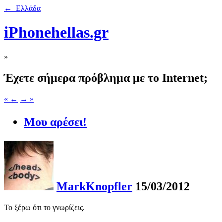
← Ελλάδα
iPhonehellas.gr
»
Έχετε σήμερα πρόβλημα με το Internet;
« ←
→ »
Μου αρέσει!
MarkKnopfler
15/03/2012
Το ξέρω ότι το γνωρίζεις.