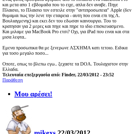
και μετα απο 1 εβδομαδα που το ειχε, απλα δεν αναβε. Πηγε
Πλαισιο, το Πλαισιο τον εστειλε στην "αντιπροσωπεια" Apple (δεν
θυμαμαι πως την λενε την εταιρεια - αυτη που ειναι επι της Λ.
Βουλιαγμενης) και εκει δεν του εδωσαν καινουργιο. Του το
κρατησαν για 2 μερες και πηγε και πηρε το ιδιο επισκευασμενο.
Και μιλαμε για MacBook Pro ετσι? Οχι, για iPad που ειναι και στα
μισα λεφτα..
Εμενα προσωπικα θα με ξενερωνε ΑΣΧΗΜΑ κατι τετοιο. Ειδικα
για τοσο μεγαλο ποσο...
Οποτε, οπως το βλεπω εγω.. ξεχαστε τα DOA. Τουλαχιστον στην
Ελλαδα.
Τελευταία επεξεργασία από: Finder, 22/03/2012 - 23:52
Παράθεση
Μου αρέσει!
mikexs
22/03/2012