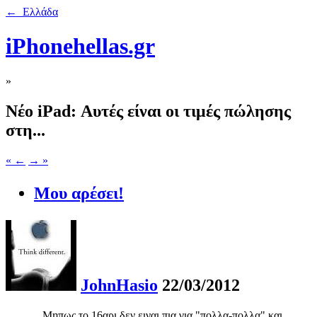
← Ελλάδα
iPhonehellas.gr
»
Νέο iPad: Αυτές είναι οι τιμές πώλησης
στη...
« ←
→ »
Μου αρέσει!
JohnHasio
22/03/2012
...Μηπως το 16αρι δεν ειναι πια για "πολλα-πολλα" και