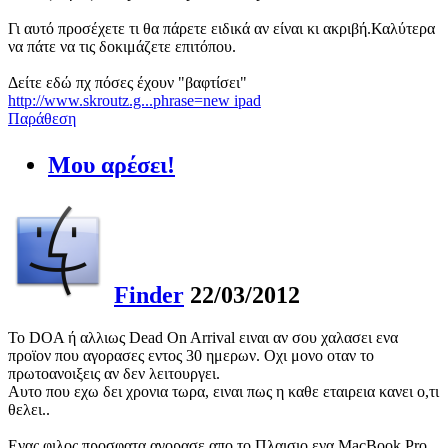
Γι αυτό προσέχετε τι θα πάρετε ειδικά αν είναι κι ακριβή.Καλύτερα
να πάτε να τις δοκιμάζετε επιτόπου.
Δείτε εδώ πχ πόσες έχουν "βαφτίσει"
http://www.skroutz.g...phrase=new ipad
Παράθεση
Μου αρέσει!
Finder
22/03/2012
Το DOA ή αλλιως Dead On Arrival ειναι αν σου χαλασει ενα
προϊον που αγορασες εντος 30 ημερων. Οχι μονο οταν το
πρωτοανοιξεις αν δεν λειτουργει.
Αυτο που εχω δει χρονια τωρα, ειναι πως η καθε εταιρεια κανει ο,τι
θελει..
Ενας φιλος προσφατα αγορασε απο το Πλαισιο ενα MacBook Pro