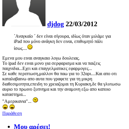
djdog
22/03/2012
´Αναγκαίο ´ δεν είναι σίγουρα, ιδίως όταν μιλάμε για
iPad που μόνο ανάγκη δεν ειναι, επιθυμητό πάλι
ίσως....
Εμενα μου ειναι αναγκαιο λογω δουλειας.
Το ipad δεν ειναι μονο για σερφαρισμα και να παιζεις
παιχνιδια...Εχει και επαγγελματικες εφαρμογες...
Σε καθε περιπτωση,μαλλον θα παω για το 32αρι....Και απο οτι
καταλαβαινω απο αυτα που γραφετε για τη μικρη
διαθεσιμοτητα,επειδη το χρειαζομαι τη Κυριακη,δε θα γλυτωσω
αυριο το πρωινο ξυπνημα και την αναμονη εξω απο καποιο
καταστημα...
"Αμερικανια"...
Παράθεση
Μου αρέσει!