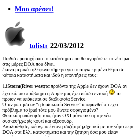
Μου αρέσει!
tolistr
22/03/2012
Παιδιά προσοχή απο το κατάστημα που θα αγοράσετε το νέο ipad
στις μέρες DOA που δίνει,
έκανα μερικά τηλέφωνα σήμερα για το συγκεκριμένο θέμα σε
κάποια καταστήματα και ιδού η απαντήσεις τους:
1.
iStorm(River west)
τα προϊόντα της Apple δεν έχουν DOA,αν
έχει κάποιο πρόβλημα η
Apple μας έχει δώσει εντολή
το
προιον να υπόκειται σε διαδικασία Service.
Όταν ρώτησα αν "η διαδικασία Service" αποφανθεί οτι εχει
πρόβλημα το ipad τότε μου δίνετε σφραγισμένο?
Φυσικά η απάντηση τους ήταν ΟΧΙ μόνο σκέτη την νέα
συσκευή,χωρίς κουτί και αξεσουάρ.
Ακολούθησε,πλέον,πιο έντονη συζήτηση,σχετικά με τον νόμο περι
DOA στα Eλλ. καταστήματα και την ζήτηση όσα μου είπαν