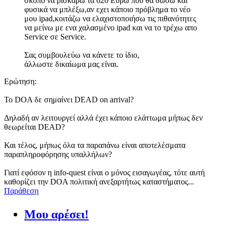
σκοπό να ρισκάρω τα 620 Ευρώ που θα δώσω και
φυσικά να μπλέξω,αν εχει κάποιο πρόβλημα το νέο
μου ipad,κοιτάζω να ελαχιστοποιήσω τις πιθανότητες
να μείνω με ενα χαλασμένο ipad και να το τρέχω απο
Service σε Service.
Σας συμβουλεύω να κάνετε το ίδιο,
άλλωστε δικαίωμα μας είναι.
Ερώτηση:
To DOA δε σημαίνει DEAD on arrival?
Δηλαδή αν λειτουργεί αλλά έχει κάποιο ελάττωμα μήπως δεν
θεωρείται DEAD?
Και τέλος, μήπως όλα τα παραπάνω είναι αποτελέσματα
παραπληροφόρησης υπαλλήλων?
Γιατί εφόσον η info-quest είναι ο μόνος εισαγωγέας, τότε αυτή
καθορίζει την DOA πολιτική ανεξαρτήτως καταστήματος...
Παράθεση
Μου αρέσει!