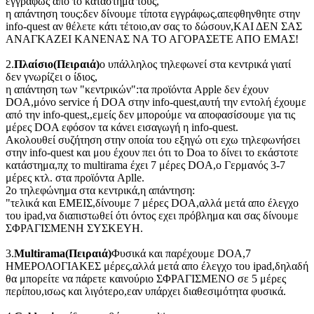
εγγράφως απο το κατάστημα τους,
η απάντηση τους:δεν δίνουμε τίποτα εγγράφως,απεφθηνθητε στην
info-quest αν θέλετε κάτι τέτοιο,αν σας το δώσουν,
ΚΑΙ ΔΕΝ ΣΑΣ
ΑΝΑΓΚΑΖΕΙ ΚΑΝΕΝΑΣ ΝΑ ΤΟ ΑΓΟΡΑΣΕΤΕ ΑΠΟ ΕΜΑΣ!
2.
Πλαίσιο(Πειραιά)
o υπάλληλος τηλεφωνεί στα κεντρικά γιατί
δεν γνωρίζει ο ίδιος,
η απάντηση των "κεντρικών":τα προϊόντα Apple δεν έχουν
DOA,μόνο service ή DOA στην info-quest,αυτή την εντολή έχουμε
από την info-quest,,εμείς δεν μπορούμε να αποφασίσουμε για τις
μέρες DOA εφόσον τα κάνει εισαγωγή η info-quest.
Ακολουθεί συζήτηση στην οποία του εξηγώ οτι εχω τηλεφωνήσει
στην info-quest και μου έχουν πει ότι το Doa το δίνει το εκάστοτε
κατάστημα,πχ το multirama έχει 7 μέρες DOA,ο Γερμανός 3-7
μέρες κτλ. στα προϊόντα Aplle.
2o τηλεφώνημα στα κεντρικά,η απάντηση:
"τελικά και ΕΜΕΙΣ,δίνουμε 7 μέρες DOA,αλλά μετά απο έλεγχο
του ipad,να διαπιστωθεί ότι όντος εχει πρόβλημα και σας δίνουμε
ΣΦΡΑΓΙΣΜΕΝΗ ΣΥΣΚΕΥΗ.
3.
Multirama(Πειραιά)
Φυσικά και παρέχουμε DOA,7
ΗΜΕΡΟΛΟΓΙΑΚΕΣ μέρες,αλλά μετά απο έλεγχο του ipad,δηλαδή
θα μπορείτε να πάρετε καινούριο ΣΦΡΑΓΙΣΜΕΝΟ σε 5 μέρες
περίπου,ισως και λιγότερο,εαν υπάρχει διαθεσιμότητα φυσικά.