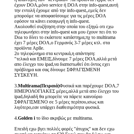
έχουν DOA,μόνο service ή DOA στην info-quest,αυτή
την εντολή έχουμε από την info-quest,,εμείς δεν
μπορούμε να αποφασίσουμε για τις μέρες DOA
εφόσον τα κάνει εισαγωγή η info-quest.
Ακολουθεί συζήτηση στην οποία του εξηγώ οτι εχω
τηλεφωνήσει στην info-quest και μου έχουν πει ότι το
Doa το δίνει το εκάστοτε κατάστημα,πχ το multirama
έχει 7 μέρες DOA,ο Γερμανός 3-7 μέρες κτλ. στα
προϊόντα Aplle.
2o τηλεφώνημα στα κεντρικά,η απάντηση:
"τελικά και ΕΜΕΙΣ,δίνουμε 7 μέρες DOA,αλλά μετά
απο έλεγχο του ipad,να διαπιστωθεί ότι όντος εχει
πρόβλημα και σας δίνουμε
ΣΦΡΑΓΙΣΜΕΝΗ
ΣΥΣΚΕΥΗ.
3.
Multirama(Πειραιά)
Φυσικά και παρέχουμε DOA,7
ΗΜΕΡΟΛΟΓΙΑΚΕΣ μέρες,αλλά μετά απο έλεγχο του
ipad,δηλαδή θα μπορείτε να πάρετε καινούριο
ΣΦΡΑΓΙΣΜΕΝΟ σε 5 μέρες περίπου,ισως και
λιγότερο,εαν υπάρχει διαθεσιμότητα φυσικά.
4.
Golden i
το ίδιο ακριβώς με multirama.
Επειδή εχω βγει πολλές φορές "άτυχος" και δεν εχω