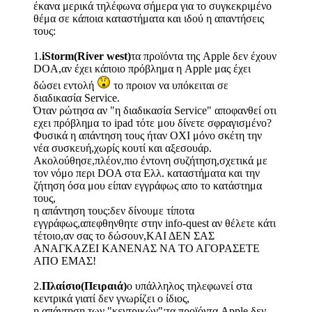
έκανα μερικά τηλέφωνα σήμερα για το συγκεκριμένο
θέμα σε κάποια καταστήματα και ιδού η απαντήσεις
τους:
1.
iStorm(River west)
τα προϊόντα της Apple δεν έχουν
DOA,αν έχει κάποιο πρόβλημα η
Apple μας έχει
δώσει εντολή
το προιον να υπόκειται σε
διαδικασία Service.
Όταν ρώτησα αν "η διαδικασία Service" αποφανθεί οτι
εχει πρόβλημα το ipad τότε μου δίνετε σφραγισμένο?
Φυσικά η απάντηση τους ήταν ΟΧΙ μόνο σκέτη την
νέα συσκευή,χωρίς κουτί και αξεσουάρ.
Ακολούθησε,πλέον,πιο έντονη συζήτηση,σχετικά με
τον νόμο περι DOA στα Eλλ. καταστήματα και την
ζήτηση όσα μου είπαν εγγράφως απο το κατάστημα
τους,
η απάντηση τους:δεν δίνουμε τίποτα
εγγράφως,απεφθηνθητε στην info-quest αν θέλετε κάτι
τέτοιο,αν σας το δώσουν,
ΚΑΙ ΔΕΝ ΣΑΣ
ΑΝΑΓΚΑΖΕΙ ΚΑΝΕΝΑΣ ΝΑ ΤΟ ΑΓΟΡΑΣΕΤΕ
ΑΠΟ ΕΜΑΣ!
2.
Πλαίσιο(Πειραιά)
o υπάλληλος τηλεφωνεί στα
κεντρικά γιατί δεν γνωρίζει ο ίδιος,
η απάντηση των "κεντρικών":τα προϊόντα Apple δεν