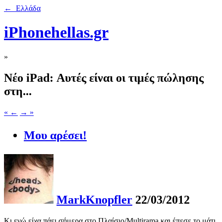
← Ελλάδα
iPhonehellas.gr
»
Νέο iPad: Αυτές είναι οι τιμές πώλησης
στη...
« ←
→ »
Μου αρέσει!
MarkKnopfler
22/03/2012
Κι εγώ είχα πάει σήμερα στο Πλαίσιο/Multirama και έπεσε το μάτι