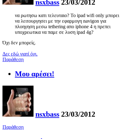
nsxbass
23/03/2012
να ρωτησω κατι τελευταιο? Το ipad wifi only μπορει
να λειτουργησει με την εφαρμογη navigon για
πλοηγηση μεσω tethering απο iphone 4 η πρεπει
υποχρεωτικα να παμε σε λυση ipad 4g?
Όχι δεν μπορείς.
Δες εδώ γιατί όχι.
Παράθεση
Μου αρέσει!
nsxbass
23/03/2012
Παράθεση