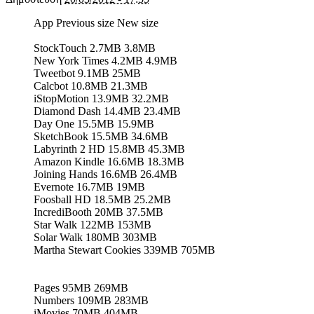
App Previous size New size
StockTouch 2.7MB 3.8MB
New York Times 4.2MB 4.9MB
Tweetbot 9.1MB 25MB
Calcbot 10.8MB 21.3MB
iStopMotion 13.9MB 32.2MB
Diamond Dash 14.4MB 23.4MB
Day One 15.5MB 15.9MB
SketchBook 15.5MB 34.6MB
Labyrinth 2 HD 15.8MB 45.3MB
Amazon Kindle 16.6MB 18.3MB
Joining Hands 16.6MB 26.4MB
Evernote 16.7MB 19MB
Foosball HD 18.5MB 25.2MB
IncrediBooth 20MB 37.5MB
Star Walk 122MB 153MB
Solar Walk 180MB 303MB
Martha Stewart Cookies 339MB 705MB
Pages 95MB 269MB
Numbers 109MB 283MB
iMovies 70MB 404MB.