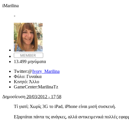
iMarilina
-
13.499 μηνύματα
Twitter:
@
Ivory_Marilina
Φύλο:
Γυναίκα
Κινητό:
Άλλο
GameCenter:
MarilinaTz
Δημοσίευση
20/03/2012 - 17:58
Τί γιατί; Χωρίς 3G το iPad, iPhone είναι μισή συσκευή.
Εξαρτάται πάντα τις ανάγκες, αλλά αντικειμενικά πολλές εφα