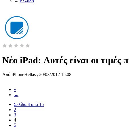
→
Ελλάδα
Νέο iPad: Αυτές είναι οι τιμές
Από
iPhoneHellas
,
20/03/2012 15:08
«
←
Σελίδα 4 από 15
2
3
4
5