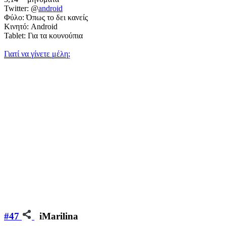
Twitter: @
android
Φύλο: Όπως το δει κανείς
Κινητό: Android
Tablet: Για τα κουνούπια
Γιατί να γίνετε μέλη;
#47
iMarilina