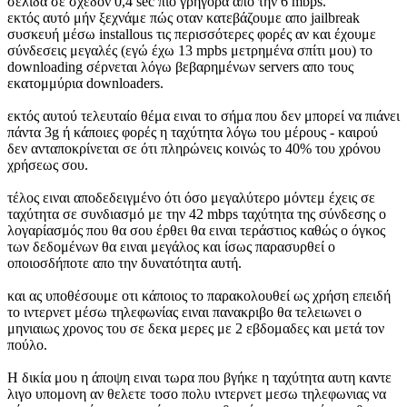
σελίδα σε σχεδόν 0,4 sec πιο γρήγορα απο την 6 mbps.
εκτός αυτό μήν ξεχνάμε πώς οταν κατεβάζουμε απο jailbreak
συσκευή μέσω installous τις περισσότερες φορές αν και έχουμε
σύνδεσεις μεγαλές (εγώ έχω 13 mpbs μετρημένα σπίτι μου) το
downloading σέρνεται λόγω βεβαρημένων servers απο τους
εκατομμύρια downloaders.
εκτός αυτού τελευταίο θέμα ειναι το σήμα που δεν μπορεί να πιάνει
πάντα 3g ή κάποιες φορές η ταχύτητα λόγω του μέρους - καιρού
δεν ανταποκρίνεται σε ότι πληρώνεις κοινώς το 40% του χρόνου
χρήσεως σου.
τέλος ειναι αποδεδειγμένο ότι όσο μεγαλύτερο μόντεμ έχεις σε
ταχύτητα σε συνδιασμό με την 42 mbps ταχύτητα της σύνδεσης ο
λογαρίασμός που θα σου έρθει θα ειναι τεράστιος καθώς ο όγκος
των δεδομένων θα ειναι μεγάλος και ίσως παρασυρθεί ο
οποιοσδήποτε απο την δυνατότητα αυτή.
και ας υποθέσουμε οτι κάποιος το παρακολουθεί ως χρήση επειδή
το ιντερνετ μέσω τηλεφωνίας ειναι πανακριβο θα τελειωνει ο
μηνιαιως χρονος του σε δεκα μερες με 2 εβδομαδες και μετά τον
πούλο.
Η δικία μου η άποψη ειναι τωρα που βγήκε η ταχύτητα αυτη καντε
λιγο υπομονη αν θελετε τοσο πολυ ιντερνετ μεσω τηλεφωνιας να