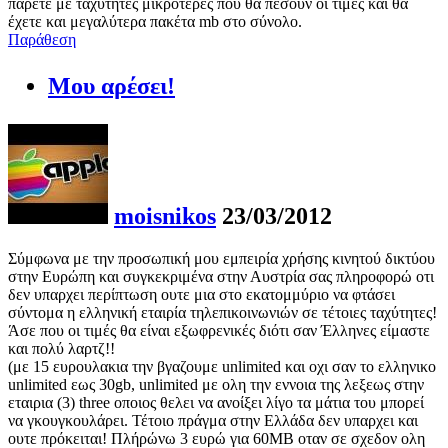
πάρετε με ταχύτητες μικρότερες που θα πέσουν οι τιμές και θα
έχετε και μεγαλύτερα πακέτα mb στο σύνολο.
Παράθεση
Μου αρέσει!
moisnikos
23/03/2012
Σύμφωνα με την προσωπική μου εμπειρία χρήσης κινητού δικτύου
στην Ευρώπη και συγκεκριμένα στην Αυστρία σας πληροφορώ οτι
δεν υπαρχει περίπτωση ουτε μια στο εκατομμύριο να φτάσει
σύντομα η ελληνική εταιρία τηλεπικοινωνιών σε τέτοιες ταχύτητες!
Άσε που οι τιμές θα είναι εξωφρενικές διότι σαν Έλληνες είμαστε
και πολύ λαρτζ!!
(με 15 ευρουλακια την βγαζουμε unlimited και οχι σαν το ελληνικο
unlimited εως 30gb, unlimited με ολη την εννοια της λεξεως στην
εταιρια (3) three οποιος θελει να ανοίξει λίγο τα μάτια του μπορεί
να γκουγκουλάρει. Τέτοιο πράγμα στην Ελλάδα δεν υπαρχει και
ουτε πρόκειται! Πλήρώνω 3 ευρώ για 60MB οταν σε σχεδον ολη