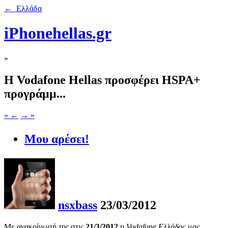
← Ελλάδα
iPhonehellas.gr
»
Η Vodafone Hellas προσφέρει HSPA+
προγράμμ...
« ←
→ »
Μου αρέσει!
nsxbass
23/03/2012
Με ανακοίνωσή της στις
21/3/2012
η
Vodafone Ελλάδος
μας