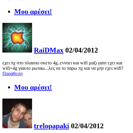
Μου αρέσει!
RaiDMax
02/04/2012
εχει πχ στο πλαισιο σκετο 4g..εννοει και wifi μαζι γιατι εχει και
wifi+4g γιαυτο ρωταω...λες να το παρω πχ και να μην εχει wifi?
Παράθεση
Μου αρέσει!
trelopapaki
02/04/2012