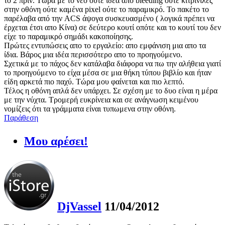
το 2 πριν. Τώρα με το νέο ούτε ιδέα από bleeding ούτε κίτρινιλες
στην οθόνη ούτε καμένα pixel ούτε το παραμικρό. Το πακέτο το
παρέλαβα από την ACS άψογα συσκευασμένο ( λογικά πρέπει να
έρχεται έτσι απο Κίνα) σε δεύτερο κουτί οπότε και το κουτί του δεν
είχε το παραμικρό σημάδι κακοποίησης.
Πρώτες εντυπώσεις απο το εργαλείο: απο εμφάνιση μια απο τα
ίδια. Βάρος μια ιδέα περισσότερο απο το προηγούμενο.
Σχετικά με το πάχος δεν κατάλαβα διάφορα να πω την αλήθεια γιατί
το προηγούμενο το είχα μέσα σε μια θήκη τύπου βιβλίο και ήταν
είδη αρκετά πιο παχύ. Τώρα μου φαίνεται και πιο λεπτό.
Τέλος η οθόνη απλά δεν υπάρχει. Σε σχέση με το δυο είναι η μέρα
με την νύχτα. Τρομερή ευκρίνεια και σε ανάγνωση κειμένου
νομίζεις ότι τα γράμματα είναι τυπωμενα στην οθόνη.
Παράθεση
Μου αρέσει!
DjVassel
11/04/2012