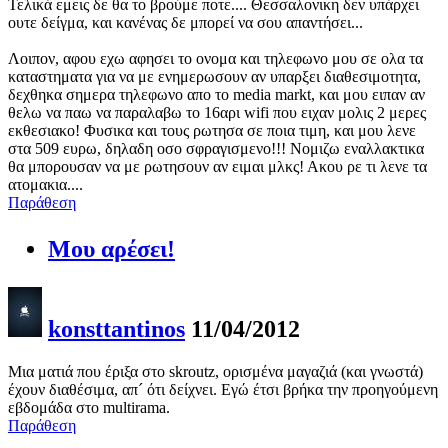
Τελικά εμεις δε θα το βρούμε ποτε.... Θεσσαλονικη δεν υπάρχει
ουτε δείγμα, και κανένας δε μπορεί να σου απαντήσει...
Λοιπον, αφου εχω αφησει το ονομα και τηλεφωνο μου σε ολα τα
καταστηματα για να με ενημερωσουν αν υπαρξει διαθεσιμοτητα,
δεχθηκα σημερα τηλεφωνο απο το media markt, και μου ειπαν αν
θελω να παω να παραλαβω το 16αρι wifi που ειχαν μολις 2 μερες
εκθεσιακο! Φυσικα και τους ρωτησα σε ποια τιμη, και μου λενε
στα 509 ευρω, δηλαδη οσο σφραγισμενο!!! Νομιζω εναλλακτικα
θα μπορουσαν να με ρωτησουν αν ειμαι μλκς! Ακου ρε τι λενε τα
ατομακια....
Παράθεση
Μου αρέσει!
konsttantinos
11/04/2012
Μια ματιά που έριξα στο skroutz, ορισμένα μαγαζιά (και γνωστά)
έχουν διαθέσιμα, απ´ ότι δείχνει. Εγώ έτσι βρήκα την προηγούμενη
εβδομάδα στο multirama.
Παράθεση