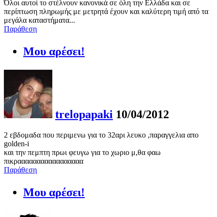
Όλοι αυτοί το στέλνουν κανονικά σε όλη την Ελλάδα και σε
περίπτωση πληρωμής με μετρητά έχουν και καλύτερη τιμή από τα
μεγάλα καταστήματα...
Παράθεση
Μου αρέσει!
trelopapaki
10/04/2012
2 εβδομαδα που περιμενω για το 32αρι λευκο ,παραγγελια απο
golden-i
και την πεμπτη πρωι φευγω για το χωριο μ,θα φαω
πικρααααααααααααααααα
Παράθεση
Μου αρέσει!