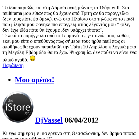
Τα ίδια ακριβώς και στη Λάρισα αναζητώντας το 16άρι wifi. Στα
multirama μου είπαν πως θα έχουν από Τρίτη αν θα παραγγείλω
(δεν τους πίστεψα όμως), ενώ στο Πλαίσιο στο τηλέφωνο το παιδί
που μίλησα μου φάνηκε πιο επαγγελματίας λέγοντάς μου " φίλε,
δεν έχω ιδέα πότε θα έχουμε ,δεν υπάρχει τίποτα".
Tελικά το παρήγγειλα από το Γερμανό της γειτονιάς μου, καθώς
εκεί μου είπε ο υπεύθυνος πως σήμερα τους ήρθε mail πως οι
αποθήκες θα έχουν παραλαβή την Τρίτη 10 Απριλίου κ λογικά μετά
τη Μεγάλη Εβδομάδα θα το έχω. Ψυχραιμία, δεν παύει να είναι ένα
υλικό αγαθό.
Παράθεση
Μου αρέσει!
DjVassel
06/04/2012
Κι εγω σημερα με μια ερευνα στη Θεσσαλονικη, δεν βρηκα τιποτα
περα απο κατι 64αρια 4G.