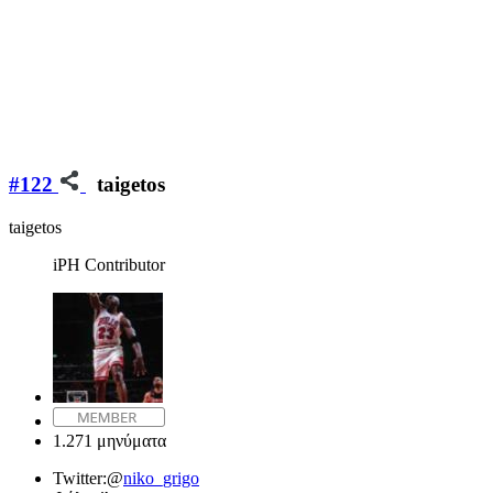
#122
taigetos
taigetos
iPH Contributor
1.271 μηνύματα
Twitter:
@
niko_grigo