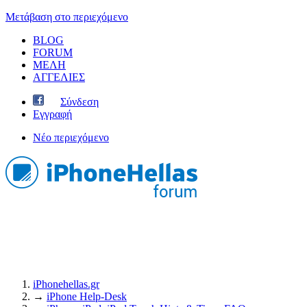
Μετάβαση στο περιεχόμενο
BLOG
FORUM
ΜΕΛΗ
ΑΓΓΕΛΙΕΣ
Σύνδεση
Εγγραφή
Νέο περιεχόμενο
iPhonehellas.gr
→
iPhone Help-Desk