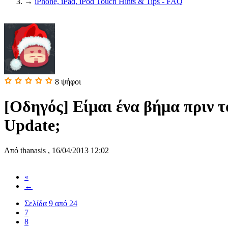
→
iPhone, iPad, iPod Touch Hints & Tips - FAQ
8
ψήφοι
[Οδηγός] Είμαι ένα βήμα πριν τ
Update;
Από
thanasis
,
16/04/2013 12:02
«
←
Σελίδα 9 από 24
7
8