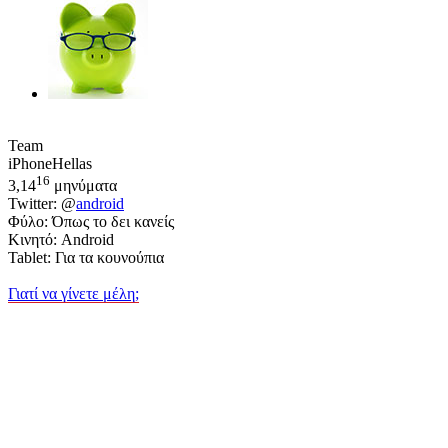
Team
iPhoneHellas
16
3,14
μηνύματα
Twitter: @
android
Φύλο: Όπως το δει κανείς
Κινητό: Android
Tablet: Για τα κουνούπια
Γιατί να γίνετε μέλη;