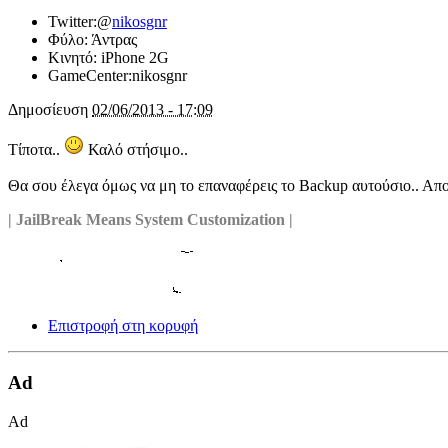
Twitter:
@
nikosgnr
Φύλο:
Άντρας
Κινητό:
iPhone 2G
GameCenter:
nikosgnr
Δημοσίευση
02/06/2013 - 17:09
Τίποτα..
Καλό στήσιμο..
Θα σου έλεγα όμως να μη το επαναφέρεις το Backup αυτούσιο.. Απο
| JailBreak Means System Customization |
Επιστροφή στη κορυφή
Ad
Ad