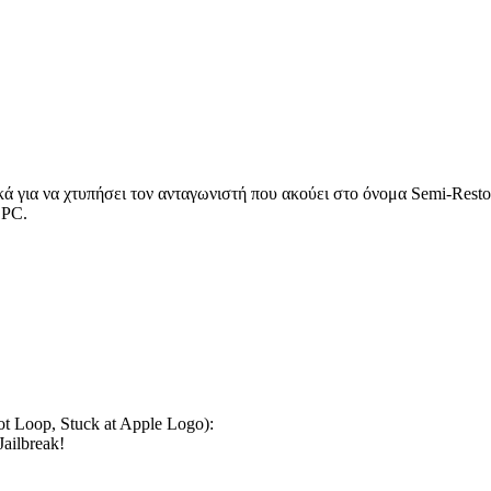
κά για να χτυπήσει τον ανταγωνιστή που ακούει στο όνομα Semi-Rest
 PC.
ot Loop, Stuck at Apple Logo):
ailbreak!