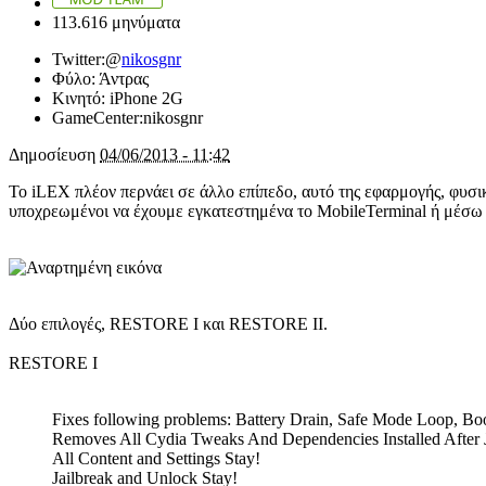
113.616 μηνύματα
Twitter:
@
nikosgnr
Φύλο:
Άντρας
Κινητό:
iPhone 2G
GameCenter:
nikosgnr
Δημοσίευση
04/06/2013 - 11:42
Το iLEX πλέον περνάει σε άλλο επίπεδο, αυτό της εφαρμογής, φυσι
υποχρεωμένοι να έχουμε εγκατεστημένα το MobileTerminal ή μέσω
Δύο επιλογές, RESTORE I και RESTORE II.
RESTORE I
Fixes following problems: Battery Drain, Safe Mode Loop, Bo
Removes All Cydia Tweaks And Dependencies Installed After J
All Content and Settings Stay!
Jailbreak and Unlock Stay!