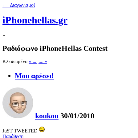
← Διαγωνισμοί
iPhonehellas.gr
»
Ραδιόφωνο iPhoneHellas Contest
Κλειδωμένο
« ←
→ »
Μου αρέσει!
koukou
30/01/2010
JuST TWEETED
Παράθεση