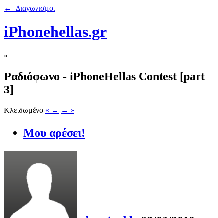
← Διαγωνισμοί
iPhonehellas.gr
»
Ραδιόφωνο - iPhoneHellas Contest [part
3]
Κλειδωμένο
« ←
→ »
Μου αρέσει!