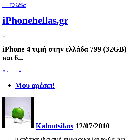
← Ελλάδα
iPhonehellas.gr
»
iPhone 4 τιμή στην ελλάδα 799 (32GB)
και 6...
« ←
→ »
Μου αρέσει!
Kaloutsikos
12/07/2010
Η απάντηση είναι απλή, επειδή αν και έχει πολύ υψηλή