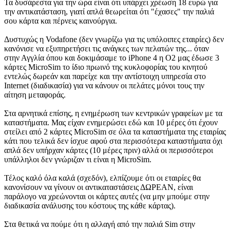
Τα δυσάρεστα για την ώρα είναι ότι υπάρχει χρέωση 18 ευρώ για
την αντικατάσταση, γιατί απλά θεωρείται ότι "έχασες" την παλιά
σου κάρτα και πέρνεις καινούργια.
Δυστυχώς η Vodafone (δεν γνωρίζω για τις υπόλοιπες εταιρίες) δεν
κανόνισε να εξυπηρετήσει τις ανάγκες των πελατών της... όταν
στην Αγγλία όπου και δοκιμάσαμε το iPhone 4 η O2 μας έδωσε 3
κάρτες MicroSim το ίδιο πρωινό της κυκλοφορίας του κινητού
εντελώς δωρεάν και παρείχε και την αντίστοιχη υπηρεσία στο
Internet (διαδικασία) για να κάνουν οι πελάτες μόνοι τους την
αίτηση μεταφοράς.
Στα αρνητικά επίσης, η ενημέρωση των κεντρικών γραφείων με τα
καταστήματα. Μας είχαν ενημερώσει εδώ και 10 μέρες ότι έχουν
στείλει από 2 κάρτες MicroSim σε όλα τα καταστήματα της εταιρίας
κάτι που τελικά δεν ίσχυε αφού στα περισσότερα καταστήματα όχι
απλά δεν υπήρχαν κάρτες (10 μέρες πριν) αλλά οι περισσότεροι
υπάλληλοι δεν γνώριζαν τι είναι η MicroSim.
Τέλος καλό όλα καλά (σχεδόν), ελπίζουμε ότι οι εταιρίες θα
κανονίσουν να γίνουν οι αντικαταστάσεις ΔΩΡΕΑΝ, είναι
παράλογο να χρεώνονται οι κάρτες αυτές (να μην μπούμε στην
διαδικασία ανάλυσης του κόστους της κάθε κάρτας).
Στα θετικά να πούμε ότι η αλλαγή από την παλιά Sim στην