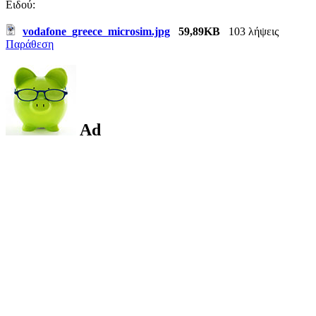
Ειδού:
vodafone_greece_microsim.jpg
59,89KB
103 λήψεις
Παράθεση
Ad