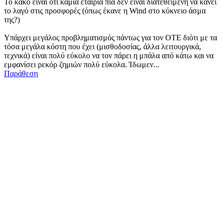
Το κακό είναι ότι καμιά εταιρία πια δεν είναι διατεθειμένη να κάνει
το λαγό στις προσφορές (όπως έκανε η Wind στο κύκνειο άσμα
της?)
Υπάρχει μεγάλος προβληματισμός πάντως για τον ΟΤΕ διότι με τα
τόσα μεγάλα κόστη που έχει (μισθοδοσίας, άλλα λειτουργικά,
τεχνικά) είναι πολύ εύκολο να τον πάρει η μπάλα από κάτω και να
εμφανίσει ρεκόρ ζημιών πολύ εύκολα. Ίδωμεν...
Παράθεση