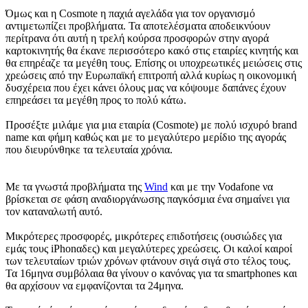
Όμως και η Cosmote η παχιά αγελάδα για τον οργανισμό
αντιμετωπίζει προβλήματα. Τα αποτελέσματα αποδεικνύουν
περίτρανα ότι αυτή η τρελή κούρσα προσφορών στην αγορά
καρτοκινητής θα έκανε περισσότερο κακό στις εταιρίες κινητής και
θα επηρέαζε τα μεγέθη τους. Επίσης οι υποχρεωτικές μειώσεις στις
χρεώσεις από την Ευρωπαϊκή επιτροπή αλλά κυρίως η οικονομική
δυσχέρεια που έχει κάνει όλους μας να κόψουμε δαπάνες έχουν
επηρεάσει τα μεγέθη προς το πολύ κάτω.
Προσέξτε μιλάμε για μια εταιρία (Cosmote) με πολύ ισχυρό brand
name και φήμη καθώς και με το μεγαλύτερο μερίδιο της αγοράς
που διευρύνθηκε τα τελευταία χρόνια.
Με τα γνωστά προβλήματα της
Wind
και με την Vodafone να
βρίσκεται σε φάση αναδιοργάνωσης παγκόσμια ένα σημαίνει για
τον καταναλωτή αυτό.
Μικρότερες προσφορές, μικρότερες επιδοτήσεις (ουσιώδες για
εμάς τους iPhonαδες) και μεγαλύτερες χρεώσεις. Οι καλοί καιροί
των τελευταίων τριών χρόνων φτάνουν σιγά σιγά στο τέλος τους.
Τα 16μηνα συμβόλαια θα γίνουν ο κανόνας για τα smartphones και
θα αρχίσουν να εμφανίζονται τα 24μηνα.