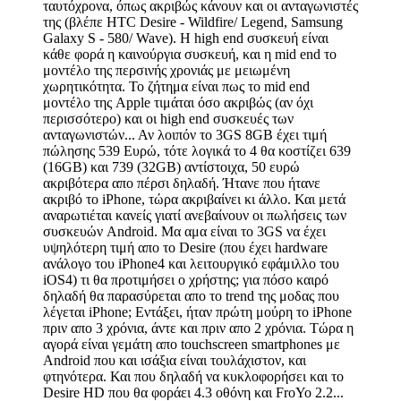
ταυτόχρονα, όπως ακριβώς κάνουν και οι ανταγωνιστές
της (βλέπε HTC Desire - Wildfire/ Legend, Samsung
Galaxy S - 580/ Wave). H high end συσκευή είναι
κάθε φορά η καινούργια συσκευή, και η mid end το
μοντέλο της περσινής χρονιάς με μειωμένη
χωρητικότητα. Το ζήτημα είναι πως το mid end
μοντέλο της Apple τιμάται όσο ακριβώς (αν όχι
περισσότερο) και οι high end συσκευές των
ανταγωνιστών... Αν λοιπόν το 3GS 8GB έχει τιμή
πώλησης 539 Ευρώ, τότε λογικά το 4 θα κοστίζει 639
(16GB) και 739 (32GB) αντίστοιχα, 50 ευρώ
ακριβότερα απο πέρσι δηλαδή. Ήτανε που ήτανε
ακριβό το iPhone, τώρα ακριβαίνει κι άλλο. Και μετά
αναρωτιέται κανείς γιατί ανεβαίνουν οι πωλήσεις των
συσκευών Android. Μα αμα είναι το 3GS να έχει
υψηλότερη τιμή απο το Desire (που έχει hardware
ανάλογο του iPhone4 και λειτουργικό εφάμιλλο του
iOS4) τι θα προτιμήσει ο χρήστης; για πόσο καιρό
δηλαδή θα παρασύρεται απο το trend της μοδας που
λέγεται iPhone; Εντάξει, ήταν πρώτη μούρη το iPhone
πριν απο 3 χρόνια, άντε και πριν απο 2 χρόνια. Τώρα η
αγορά είναι γεμάτη απο touchscreen smartphones με
Android που και ισάξια είναι τουλάχιστον, και
φτηνότερα. Και που δηλαδή να κυκλοφορήσει και το
Desire HD που θα φοράει 4.3 οθόνη και FroYo 2.2...