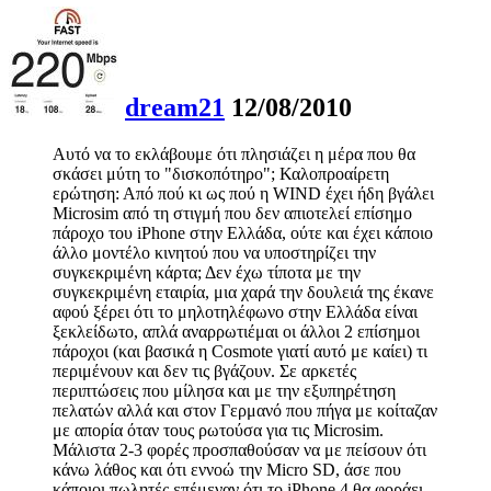
dream21
12/08/2010
Αυτό να το εκλάβουμε ότι πλησιάζει η μέρα που θα
σκάσει μύτη το "δισκοπότηρο"; Καλοπροαίρετη
ερώτηση: Από πού κι ως πού η WIND έχει ήδη βγάλει
Microsim από τη στιγμή που δεν απιοτελεί επίσημο
πάροχο του iPhone στην Ελλάδα, ούτε και έχει κάποιο
άλλο μοντέλο κινητού που να υποστηρίζει την
συγκεκριμένη κάρτα; Δεν έχω τίποτα με την
συγκεκριμένη εταιρία, μια χαρά την δουλειά της έκανε
αφού ξέρει ότι το μηλοτηλέφωνο στην Ελλάδα είναι
ξεκλείδωτο, απλά αναρρωτιέμαι οι άλλοι 2 επίσημοι
πάροχοι (και βασικά η Cosmote γιατί αυτό με καίει) τι
περιμένουν και δεν τις βγάζουν. Σε αρκετές
περιπτώσεις που μίλησα και με την εξυπηρέτηση
πελατών αλλά και στον Γερμανό που πήγα με κοίταζαν
με απορία όταν τους ρωτούσα για τις Microsim.
Μάλιστα 2-3 φορές προσπαθούσαν να με πείσουν ότι
κάνω λάθος και ότι εννοώ την Micro SD, άσε που
κάποιοι πωλητές επέμεναν ότι το iPhone 4 θα φοράει