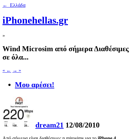
← Ελλάδα
iPhonehellas.gr
»
Wind Microsim από σήμερα Διαθέσιμες
σε όλα...
« ←
→ »
Μου αρέσει!
dream21
12/08/2010
Από σήμερα είναι διαθέσιμες η mirosims για το
iPhone 4