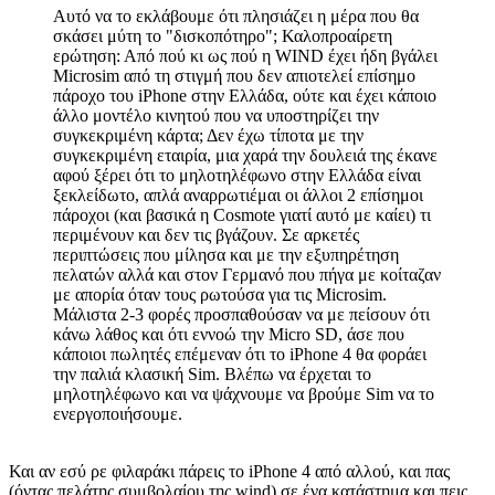
Αυτό να το εκλάβουμε ότι πλησιάζει η μέρα που θα
σκάσει μύτη το "δισκοπότηρο"; Καλοπροαίρετη
ερώτηση: Από πού κι ως πού η WIND έχει ήδη βγάλει
Microsim από τη στιγμή που δεν απιοτελεί επίσημο
πάροχο του iPhone στην Ελλάδα, ούτε και έχει κάποιο
άλλο μοντέλο κινητού που να υποστηρίζει την
συγκεκριμένη κάρτα; Δεν έχω τίποτα με την
συγκεκριμένη εταιρία, μια χαρά την δουλειά της έκανε
αφού ξέρει ότι το μηλοτηλέφωνο στην Ελλάδα είναι
ξεκλείδωτο, απλά αναρρωτιέμαι οι άλλοι 2 επίσημοι
πάροχοι (και βασικά η Cosmote γιατί αυτό με καίει) τι
περιμένουν και δεν τις βγάζουν. Σε αρκετές
περιπτώσεις που μίλησα και με την εξυπηρέτηση
πελατών αλλά και στον Γερμανό που πήγα με κοίταζαν
με απορία όταν τους ρωτούσα για τις Microsim.
Μάλιστα 2-3 φορές προσπαθούσαν να με πείσουν ότι
κάνω λάθος και ότι εννοώ την Micro SD, άσε που
κάποιοι πωλητές επέμεναν ότι το iPhone 4 θα φοράει
την παλιά κλασική Sim. Βλέπω να έρχεται το
μηλοτηλέφωνο και να ψάχνουμε να βρούμε Sim να το
ενεργοποιήσουμε.
Και αν εσύ ρε φιλαράκι πάρεις το iPhone 4 από αλλού, και πας
(όντας πελάτης συμβολαίου της wind) σε ένα κατάστημα και πεις