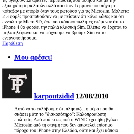
τις βγάζουν. Σε αρκετές περιπτώσεις που μίλησα και με την
εξυπηρέτηση πελατών αλλά και στον Γερμανό που πήγα με
κοίταζαν με απορία όταν τους ρωτούσα για τις Microsim. Μάλιστα
2-3 φορές προσπαθούσαν να με πείσουν ότι κάνω λάθος και ότι
εννοώ την Micro SD, άσε που κάποιοι πωλητές επέμεναν ότι το
iPhone 4 θα φοράει την παλιά κλασική Sim. Βλέπω να έρχεται το
μηλοτηλέφωνο και να ψάχνουμε να βρούμε Sim να το
ενεργοποιήσουμε.
Παράθεση
Μου αρέσει!
karpoutzidid
12/08/2010
Αυτό να το εκλάβουμε ότι πλησιάζει η μέρα που θα
σκάσει μύτη το "δισκοπότηρο"; Καλοπροαίρετη
ερώτηση: Από πού κι ως πού η WIND έχει ήδη βγάλει
Microsim από τη στιγμή που δεν απιοτελεί επίσημο
πάροχο του iPhone στην Ελλάδα, ούτε και έχει κάποιο