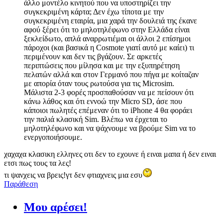
άλλο μοντέλο κινητού που να υποστηρίζει την
συγκεκριμένη κάρτα; Δεν έχω τίποτα με την
συγκεκριμένη εταιρία, μια χαρά την δουλειά της έκανε
αφού ξέρει ότι το μηλοτηλέφωνο στην Ελλάδα είναι
ξεκλείδωτο, απλά αναρρωτιέμαι οι άλλοι 2 επίσημοι
πάροχοι (και βασικά η Cosmote γιατί αυτό με καίει) τι
περιμένουν και δεν τις βγάζουν. Σε αρκετές
περιπτώσεις που μίλησα και με την εξυπηρέτηση
πελατών αλλά και στον Γερμανό που πήγα με κοίταζαν
με απορία όταν τους ρωτούσα για τις Microsim.
Μάλιστα 2-3 φορές προσπαθούσαν να με πείσουν ότι
κάνω λάθος και ότι εννοώ την Micro SD, άσε που
κάποιοι πωλητές επέμεναν ότι το iPhone 4 θα φοράει
την παλιά κλασική Sim. Βλέπω να έρχεται το
μηλοτηλέφωνο και να ψάχνουμε να βρούμε Sim να το
ενεργοποιήσουμε.
χαχαχα κλασικη ελληνες οτι δεν το εχουνε ή ειναι μαπα ή δεν ειναι
ετσι πως τους τα λες!
τι ψανχεις να βρεις!γτ δεν φτιαχνεις μια εσυ
Παράθεση
Μου αρέσει!