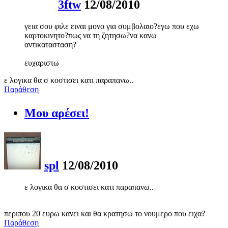
3ftw
12/08/2010
γεια σου φιλε ειναι μονο για συμβολαιο?εγω που εχω
καρτοκινητο?πως να τη ζητησω?να κανω
αντικατασταση?
ευχαριστω
ε λογικα θα σ κοστισει κατι παραπανω..
Παράθεση
Μου αρέσει!
spl
12/08/2010
ε λογικα θα σ κοστισει κατι παραπανω..
περιπου 20 ευρω κανει και θα κρατησω το νουμερο που ειχα?
Παράθεση