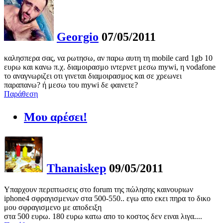
Georgio
07/05/2011
καλησπερα σας, να ρωτησω, αν παρω αυτη τη mobile card 1gb 10
ευρω και κανω π.χ. διαμοιρασμο ιντερνετ μεσω mywi, η vodafone
το αναγνωριζει οτι γινεται διαμοιρασμος και σε χρεωνει
παραπανω? ή μεσω του mywi δε φαινετε?
Παράθεση
Μου αρέσει!
Thanaiskep
09/05/2011
Υπαρχουν περιπτωσεις στο forum της πώλησης καινουριων
iphone4 σφραγισμενων στα 500-550.. εγω απο εκει πηρα το δικο
μου σφραγισμενο με αποδειξη
στα 500 ευρω. 180 ευρω κατω απο το κοστος δεν ειναι λιγα....