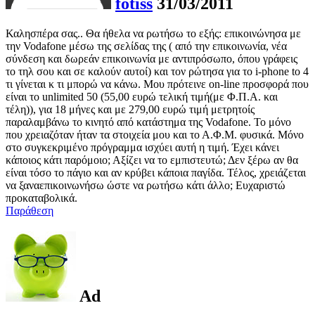
fotiss
31/03/2011
Καλησπέρα σας.. Θα ήθελα να ρωτήσω το εξής: επικοινώνησα με
την Vodafone μέσω της σελίδας της ( από την επικοινωνία, νέα
σύνδεση και δωρεάν επικοινωνία με αντιπρόσωπο, όπου γράφεις
το τηλ σου και σε καλούν αυτοί) και τον ρώτησα για το i-phone to 4
τι γίνεται κ τι μπορώ να κάνω. Μου πρότεινε on-line προσφορά που
είναι το unlimited 50 (55,00 ευρώ τελική τιμή(με Φ.Π.Α. και
τέλη)), για 18 μήνες και με 279,00 ευρώ τιμή μετρητοίς
παραλαμβάνω το κινητό από κατάστημα της Vodafone. To μόνο
που χρειαζόταν ήταν τα στοιχεία μου και το Α.Φ.Μ. φυσικά. Μόνο
στο συγκεκριμένο πρόγραμμα ισχύει αυτή η τιμή. Έχει κάνει
κάποιος κάτι παρόμοιο; Αξίζει να το εμπιστευτώ; Δεν ξέρω αν θα
είναι τόσο το πάγιο και αν κρύβει κάποια παγίδα. Τέλος, χρειάζεται
να ξαναεπικοινωνήσω ώστε να ρωτήσω κάτι άλλο; Ευχαριστώ
προκαταβολικά.
Παράθεση
Ad