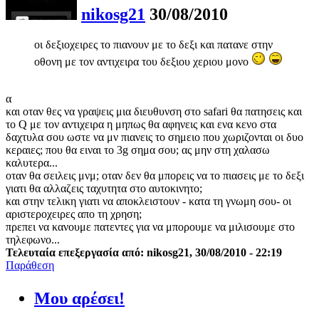
nikosg21
30/08/2010
οι δεξιοχειρες το πιανουν με το δεξι και πατανε στην
οθονη με τον αντιχειρα του δεξιου χεριου μονο
α
και οταν θες να γραψεις μια διευθυνση στο safari θα πατησεις και
το Q με τον αντιχειρα η μηπως θα αφηνεις και ενα κενο στα
δαχτυλα σου ωστε να μν πιανεις το σημειο που χωριζονται οι δυο
κεραιες; που θα ειναι το 3g σημα σου; ας μην στη χαλασω
καλυτερα...
οταν θα σειλεις μνμ; οταν δεν θα μπορεις να το πιασεις με το δεξι
γιατι θα αλλαζεις ταχυτητα στο αυτοκινητο;
και στην τελικη γιατι να αποκλειστουν - κατα τη γνωμη σου- οι
αριστεροχειρες απο τη χρηση;
πρεπει να κανουμε πατεντες για να μπορουμε να μιλισουμε στο
τηλεφωνο...
Τελευταία επεξεργασία από: nikosg21, 30/08/2010 - 22:19
Παράθεση
Μου αρέσει!