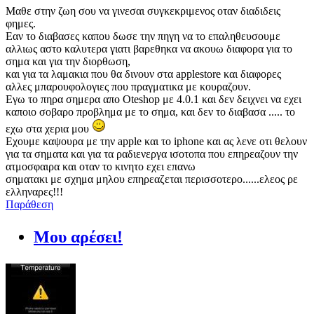
Μαθε στην ζωη σου να γινεσαι συγκεκριμενος οταν διαδιδεις
φημες.
Εαν το διαβασες καπου δωσε την πηγη να το επαληθευσουμε
αλλιως αστο καλυτερα γιατι βαρεθηκα να ακουω διαφορα για το
σημα και για την διορθωση,
και για τα λαμακια που θα δινουν στα applestore και διαφορες
αλλες μπαρουφολογιες που πραγματικα με κουραζουν.
Εγω το πηρα σημερα απο Oteshop με 4.0.1 και δεν δειχνει να εχει
καποιο σοβαρο προβλημα με το σημα, και δεν το διαβασα ..... το
εχω στα χερια μου
Εχουμε καψουρα με την apple και το iphone και ας λενε οτι θελουν
για τα σηματα και για τα ραδιενεργα ισοτοπα που επηρεαζουν την
ατμοσφαιρα και οταν το κινητο εχει επανω
σηματακι με σχημα μηλου επηρεαζεται περισσοτερο......ελεος ρε
ελληναρες!!!
Παράθεση
Μου αρέσει!