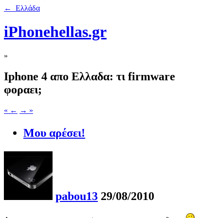
← Ελλάδα
iPhonehellas.gr
»
Iphone 4 απο Ελλαδα: τι firmware
φοραει;
« ←
→ »
Μου αρέσει!
pabou13
29/08/2010