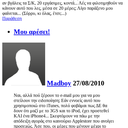
αν βγάλεις τα Σ/Κ, 20 εργάσιμες, κοντά... Λές να φιλοτιμηθούν να
κάνουν αυτό που λες, μέσα σε 20 μέρες; Λίγο παράξενο μου
φαίνεται... (Σόρρυ, κι όλας, έτσι;...)
Παράθεση
Μου αρέσει!
Madboy
27/08/2010
Ναι, αλλά πού ξέρουν το e-mail μου για να μου
στείλουν την ειδοποίηση; Εάν εννοείς αυτό που
χρησιμοποιώ στο iTunes, πολύ φοβάμαι πως ΔΕ θα
δουν ότι μαζί με το 3GS και το iPod, έχει προστεθεί
ΚΑΙ ένα iPhone4... Σκεφτόμουν να πάω με την
απόδειξη αγοράς στο καινούριο Αpplestore που ανοίγει
προσεχώς. Άσε που, οι μέρες που μένουν μέχρι το