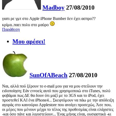
Madboy
27/08/2010
γιατι ρε γμτ στο Apple iPhone Bumber δεν έχει ασπρο??
κρίμα..παει πολυ στο μαύρο
Παράθεση
Μου αρέσει!
SunOfABeach
27/08/2010
Ναι, αλλά πού ξέρουν το e-mail μου για να μου στείλουν την
ειδοποίηση; Εάν εννοείς αυτό που χρησιμοποιώ στο iTunes, πολύ
φοβάμαι πως ΔΕ θα δουν ότι μαζί με το 3GS και το iPod, έχει
προστεθεί ΚΑΙ ένα iPhone4... Σκεφτόμουν να πάω με την απόδειξη
αγοράς στο καινούριο Αpplestore που ανοίγει προσεχώς. Άσε που,
οι μέρες που μένουν μέχρι το τέλος της προθεσμίας είναι ελάχιστες
-και όσο πάνε και λιγοστεύουν... Ένας μήνας είναι, ουσιαστικά -κι