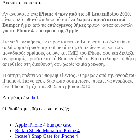
Διαβάστε παρακάτω:
Αν αγοράσεις ένα
iPhone 4 πριν από τις 30 Σεπτεμβρίου 2010
,
είναι πολύ πιθανό ότι δικαιούσαι ένα
δωρεάν προστατευτικό
Bumper
ή μια από τις
επιλεγμένες θήκες
τρίτων κατασκευαστών
για το
iPhone 4
, προσφορά της
Apple
.
Για να διεκδικήσεις ένα προστατευτικό Bumper ή μια άλλη θήκη,
απλά συμπλήρωσε την online αίτηση, σημειώνοντας και τους
μοναδικούς αριθμούς σειράς και IMEI του iPhone σου και διάλεξε
αν προτιμάς προστατευτικό Bumper ή θήκη. Θα στείλουμε τη θήκη
απευθείας στη διεύθυνσή σου χωρίς καμία χρέωση.
Η αίτηση πρέπει να υποβληθεί εντός 30 ημερών από την αγορά του
iPhone 4. Για να έχεις δικαίωμα συμμετοχής, πρέπει να αγοράσεις
ένα iPhone 4 μέχρι τις 30 Σεπτεμβρίου 2010.
Αιτήσεις εδώ:
link
Οι διαθέσιμες θήκες είναι οι εξής:
Apple iPhone 4 bumper case
Belkin Shield Micra for iPhone 4
Incase’s Snap Case for iPhone 4