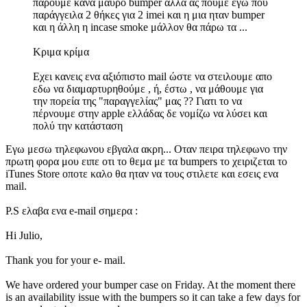
πάρουμε κανα μαυρο bumper αλλά ας πουμε εγω που
παράγγειλα 2 θήκες για 2 imei και η μια ηταν bumper
και η άλλη η incase smoke μάλλον θα πάρω τα ...
Κριμα κρίμα
Εχει κανεις ενα αξιόπιστο mail ώστε να στειλουμε απο
εδω να διαμαρτυρηθούμε , ή, έστω , να μάθουμε για
την πορεία της "παραγγελίας" μας ?? Γιατι το να
πέρνουμε στην apple ελλάδας δε νομίζω να λύσει και
πολύ την κατάσταση
Εγω μεσω τηλεφωνου εβγαλα ακρη... Οταν πειρα τηλεφωνο την
πρωτη φορα μου ειπε οτι το θεμα με τα bumpers το χειριζεται το
iTunes Store οποτε καλο θα ηταν να τους στιλετε και εσεις ενα
mail.
P.S ελαβα ενα e-mail σημερα :
Hi Julio,
Thank you for your e- mail.
We have ordered your bumper case on Friday. At the moment there
is an availability issue with the bumpers so it can take a few days for