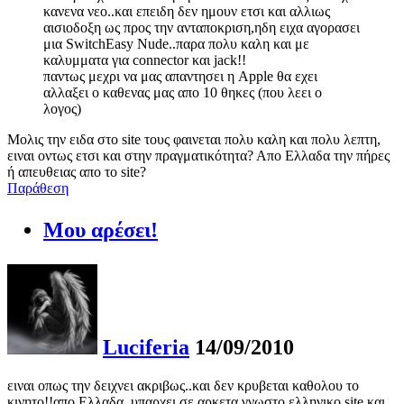
κανενα νεο..και επειδη δεν ημουν ετσι και αλλιως
αισιοδοξη ως προς την ανταποκριση,ηδη ειχα αγορασει
μια SwitchEasy Nude..παρα πολυ καλη και με
καλυμματα για connector και jack!!
παντως μεχρι να μας απαντησει η Apple θα εχει
αλλαξει ο καθενας μας απο 10 θηκες (που λεει ο
λογος)
Μολις την ειδα στο site τους φαινεται πολυ καλη και πολυ λεπτη,
ειναι οντως ετσι και στην πραγματικότητα? Απο Ελλαδα την πήρες
ή απευθειας απο το site?
Παράθεση
Μου αρέσει!
Luciferia
14/09/2010
ειναι οπως την δειχνει ακριβως..και δεν κρυβεται καθολου το
κινητο!!απο Ελλαδα..υπαρχει σε αρκετα γνωστο ελληνικο site και