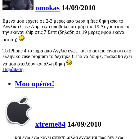
omokas
14/09/2010
Εμενα μου ερχετε σε 2-3 μερες απο τωρα η free θηκη απο το
Αγγλικο Case App, ειχα υποβαλει αιτηση στις 19 Αυγουστου και
την εκαναν ship στις 7 Σεπτ (δηλαδη σε 19 μερες αφου εκανα
αιτηση)
Το iPhone 4 το πηρα απο Αγγλια εγω.. και το αστειο ειναι οτι στο
ελληνικο case program το δεχτηκε !! Για να δουμε, πλακα θα εχει
να μου στειλουν και αλλη θηκη
Παράθεση
Μου αρέσει!
xtreme84
14/09/2010
και εγω εχω κανει αιτηση..αλλα εννοειται πως δεν εχω