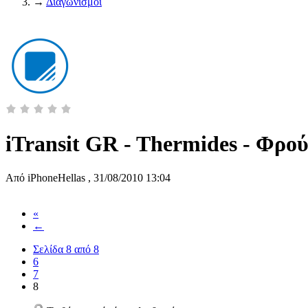
→
Διαγωνισμοί
iTransit GR - Thermides - Φρού
Από
iPhoneHellas
,
31/08/2010 13:04
«
←
Σελίδα 8 από 8
6
7
8