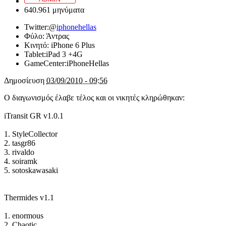
640.961 μηνύματα
Twitter:
@
iphonehellas
Φύλο:
Άντρας
Κινητό:
iPhone 6 Plus
Tablet:
iPad 3 +4G
GameCenter:
iPhoneHellas
Δημοσίευση
03/09/2010 - 09:56
Ο διαγωνισμός έλαβε τέλος και οι νικητές κληρώθηκαν:
iTransit GR v1.0.1
1. StyleCollector
2. tasgr86
3. rivaldo
4. soiramk
5. sotoskawasaki
Thermides v1.1
1. enormous
2. Chaotic