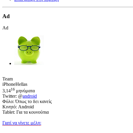
Ad
Ad
Team
iPhoneHellas
16
3,14
μηνύματα
Twitter: @
android
Φύλο: Όπως το δει κανείς
Κινητό: Android
Tablet: Για τα κουνούπια
Γιατί να γίνετε μέλη;