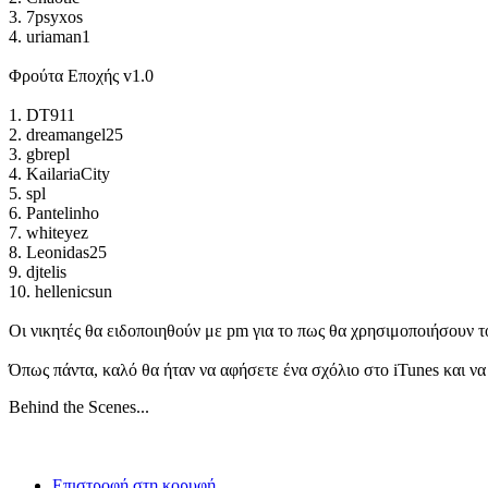
3. 7psyxos
4. uriaman1
Φρούτα Εποχής v1.0
1. DT911
2. dreamangel25
3. gbrepl
4. KailariaCity
5. spl
6. Pantelinho
7. whiteyez
8. Leonidas25
9. djtelis
10. hellenicsun
Οι νικητές θα ειδοποιηθούν με pm για το πως θα χρησιμοποιήσουν 
Όπως πάντα, καλό θα ήταν να αφήσετε ένα σχόλιο στο iTunes και να
Behind the Scenes...
Επιστροφή στη κορυφή