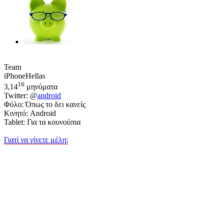
Team
iPhoneHellas
16
3,14
μηνύματα
Twitter: @
android
Φύλο: Όπως το δει κανείς
Κινητό: Android
Tablet: Για τα κουνούπια
Γιατί να γίνετε μέλη;