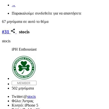
→
Παρακαλούμε συνδεθείτε για να απαντήσετε
67 μηνύματα σε αυτό το θέμα
#31
stocis
stocis
iPH Enthousiast
502 μηνύματα
Twitter:
@
stocis
Φύλο:
Άντρας
Κινητό:
iPhone 5