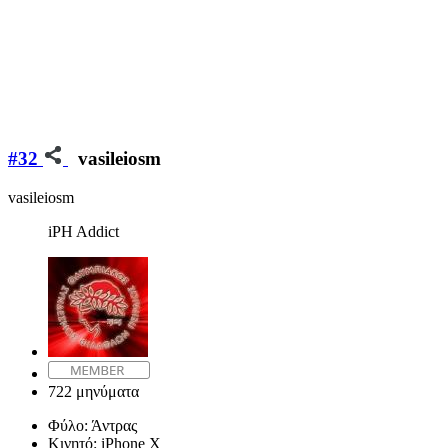
#32
vasileiosm
vasileiosm
iPH Addict
722 μηνύματα
Φύλο:
Άντρας
Κινητό:
iPhone X