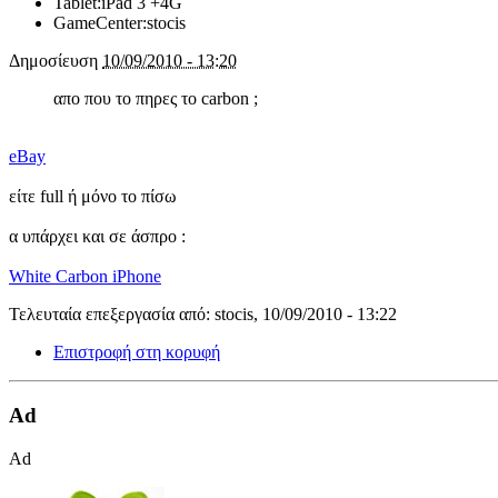
Tablet:
iPad 3 +4G
GameCenter:
stocis
Δημοσίευση
10/09/2010 - 13:20
απο που το πηρες το carbon ;
eBay
είτε full ή μόνο το πίσω
α υπάρχει και σε άσπρο :
White Carbon iPhone
Τελευταία επεξεργασία από: stocis, 10/09/2010 - 13:22
Επιστροφή στη κορυφή
Ad
Ad