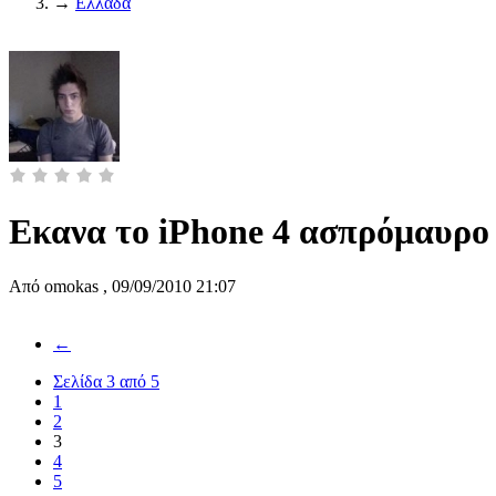
→
Ελλάδα
Εκανα το iPhone 4 ασπρόμαυρο
Από
omokas
,
09/09/2010 21:07
←
Σελίδα 3 από 5
1
2
3
4
5