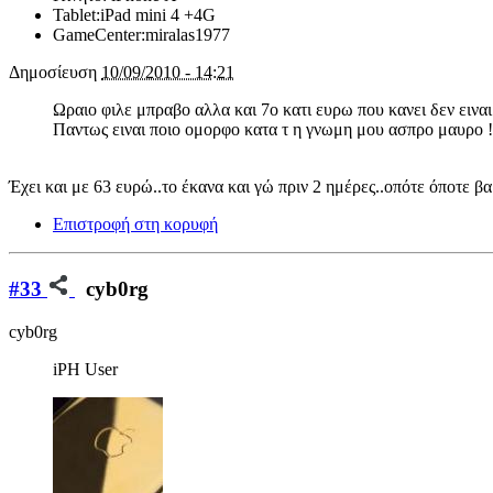
Tablet:
iPad mini 4 +4G
GameCenter:
miralas1977
Δημοσίευση
10/09/2010 - 14:21
Ωραιο φιλε μπραβο αλλα και 7ο κατι ευρω που κανει δεν ειναι 
Παντως ειναι ποιο ομορφο κατα τ η γνωμη μου ασπρο μαυρο !
Έχει και με 63 ευρώ..το έκανα και γώ πριν 2 ημέρες..οπότε όποτε 
Επιστροφή στη κορυφή
#33
cyb0rg
cyb0rg
iPH User