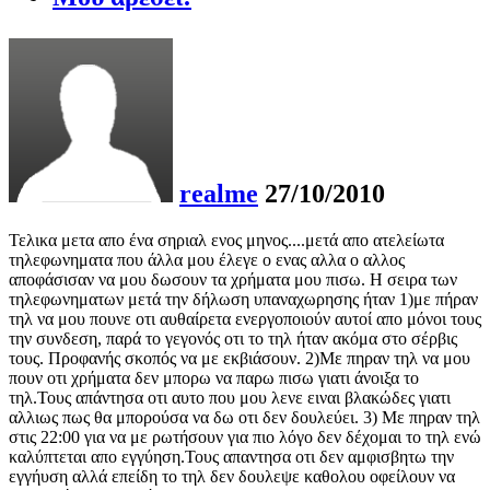
realme
27/10/2010
Τελικα μετα απο ένα σηριαλ ενος μηνος....μετά απο ατελείωτα
τηλεφωνηματα που άλλα μου έλεγε ο ενας αλλα ο αλλος
αποφάσισαν να μου δωσουν τα χρήματα μου πισω. Η σειρα των
τηλεφωνηματων μετά την δήλωση υπαναχωρησης ήταν 1)με πήραν
τηλ να μου πουνε οτι αυθαίρετα ενεργοποιούν αυτοί απο μόνοι τους
την συνδεση, παρά το γεγονός οτι το τηλ ήταν ακόμα στο σέρβις
τους. Προφανής σκοπός να με εκβιάσουν. 2)Με πηραν τηλ να μου
πουν οτι χρήματα δεν μπορω να παρω πισω γιατι άνοιξα το
τηλ.Τους απάντησα οτι αυτο που μου λενε ειναι βλακώδες γιατι
αλλιως πως θα μπορούσα να δω οτι δεν δουλεύει. 3) Με πηραν τηλ
στις 22:00 για να με ρωτήσουν για πιο λόγο δεν δέχομαι το τηλ ενώ
καλύπτεται απο εγγύηση.Τους απαντησα οτι δεν αμφισβητω την
εγγήυση αλλά επείδη το τηλ δεν δουλεψε καθολου οφείλουν να