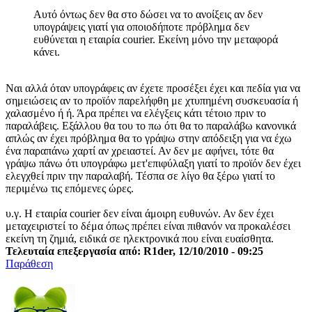
Αυτό όντως δεν θα στο δώσει να το ανοίξεις αν δεν
υπογράψεις γιατί για οποιοδήποτε πρόβλημα δεν
ευθύνεται η εταιρία courier. Εκείνη μόνο την μεταφορά
κάνει.
Ναι αλλά όταν υπογράφεις αν έχετε προσέξει έχει και πεδία για να
σημειώσεις αν το προϊόν παρελήφθη με χτυπημένη συσκευασία ή
χαλασμένο ή ή. Άρα πρέπει να ελέγξεις κάτι τέτοιο πριν το
παραλάβεις. Εξάλλου θα του το πω ότι θα το παραλάβω κανονικά
απλώς αν έχει πρόβλημα θα το γράψω στην απόδειξη για να έχω
ένα παραπάνω χαρτί αν χρειαστεί. Αν δεν με αφήνει, τότε θα
γράψω πάνω ότι υπογράφω μετ'επιφύλαξη γιατί το προϊόν δεν έχει
ελεγχθεί πριν την παραλαβή. Τέσπα σε λίγο θα ξέρω γιατί το
περιμένω τις επόμενες ώρες.
υ.γ. Η εταιρία courier δεν είναι άμοιρη ευθυνών. Αν δεν έχει
μεταχειριστεί το δέμα όπως πρέπει είναι πιθανόν να προκαλέσει
εκείνη τη ζημιά, ειδικά σε ηλεκτρονικά που είναι ευαίσθητα.
Τελευταία επεξεργασία από: R1der, 12/10/2010 - 09:25
Παράθεση