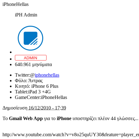
iPhoneHellas
iPH Admin
640.961 μηνύματα
Twitter:
@
iphonehellas
Φύλο:
Άντρας
Κινητό:
iPhone 6 Plus
Tablet:
iPad 3 +4G
GameCenter:
iPhoneHellas
Δημοσίευση
16/12/2010 - 17:39
Το
Gmail Web App
για το
iPhone
υποστηρίζει πλέον 44 γλώσσες...
http://www.youtube.com/watch?v=v8o25quUY30&feature=player_