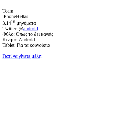
Team
iPhoneHellas
16
3,14
μηνύματα
Twitter: @
android
Φύλο: Όπως το δει κανείς
Κινητό: Android
Tablet: Για τα κουνούπια
Γιατί να γίνετε μέλη;