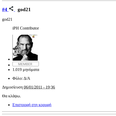
#4
god21
god21
iPH Contributor
1.019 μηνύματα
Φύλο:
Δ/Α
Δημοσίευση
06/01/2011 - 19:36
Θα κλάψω.
Επιστροφή στη κορυφή