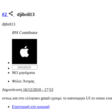
#2
djibril13
djibril13
iPH Contributor
963 μηνύματα
Φύλο:
Άντρας
Δημοσίευση
16/12/2010 - 17:53
οντως και στο ελληνικο gmail εχουμε το καινουργιο UI το οποιο ει
Επιστροφή στη κορυφή