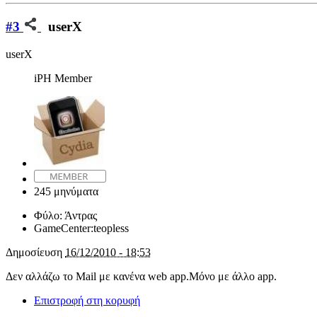
#3
userX
userX
iPH Member
245 μηνύματα
Φύλο:
Άντρας
GameCenter:
teopless
Δημοσίευση
16/12/2010 - 18:53
Δεν αλλάζω το Mail με κανένα web app.Μόνο με άλλο app.
Επιστροφή στη κορυφή