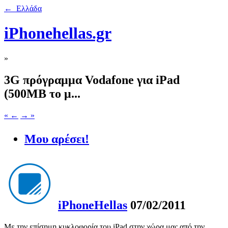
← Ελλάδα
iPhonehellas.gr
»
3G πρόγραμμα Vodafone για iPad
(500MB το μ...
« ←
→ »
Μου αρέσει!
iPhoneHellas
07/02/2011
Με την επίσημη κυκλοφορία του iPad στην χώρα μας από την