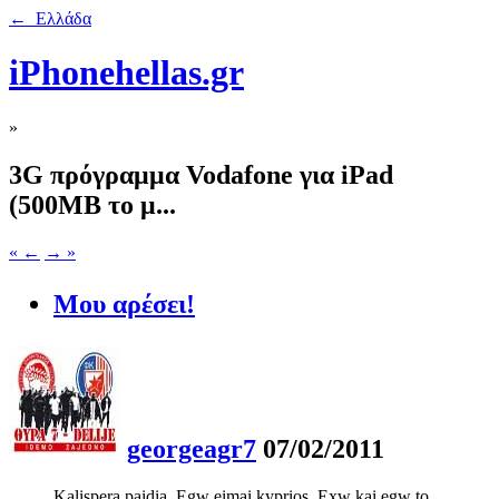
← Ελλάδα
iPhonehellas.gr
»
3G πρόγραμμα Vodafone για iPad
(500MB το μ...
« ←
→ »
Μου αρέσει!
georgeagr7
07/02/2011
Kalispera paidia. Egw eimai kyprios. Exw kai egw to