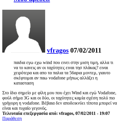
vfragos
07/02/2011
παιδια εγω εχω wind που εινει στην μιση τιμη, αλλα τι
να το κανεις αν οι ταχύτητες ειναι τησ πλάκας? ειναι
χειρότερα και απο τα παλια τα 56αρια μοντεμ, γιαυτο
σκέφτομαι αν παω vodafone μήπως αλλάξει η
κατασταση
Στο ίδιο σημείο με φίλη μου που έχει Wind και εγώ Vodafone,
φούλ σήμα 3G και οι δύο, οι ταχύτητες καμία σχέση πολύ πιο
γρήγορη η vodafone. Βέβαια δεν αποδεικνύει τίποτα μπορεί να
είναι και τυχαίο γεγονός.
Τελευταία επεξεργασία από: vfragos, 07/02/2011 - 19:07
Παράθεση