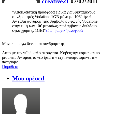
creative21
07/02/2011
"Αποκλειστική προσφορά ειδικά για υφιστάμενους
συνδρομητές Vodafone 1GB μόνο με 10€/μήνα!
Αν είσαι συνδρομητής συμβολαίου φωνής Vodafone
στην τιμή των 10€ μηνιαίως απολαμβάνεις διπλάσιο
όγκο χρήσης, 1GB!"
εδώ η αρχική αναφορά
Μονο που εγω δεν ειμαι συνδρομητης...
Αυτο με την wInd καλο ακουγεται. Κοβεις την καρτα και no
problem. Αν ομως το νεο ipad την εχει ενσωματομενει την
πατησαμε.
Παράθεση
Μου αρέσει!