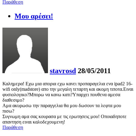
Παράθεση
Μου αρέσει!
stavrosd
28/05/2011
Καλημερα! Εχω μια απορια εχω κανει προπαραγελια ενα ipad2 16-
wifi only(madstore) απο την μεγαλη τεταρτη και ακομη τιποτα.Ειναι
φυσιολογικο?Μπορω να κανω κατι?Υπαρχει πουθενα αμεσα
διαθεσιμο?
Aμα ακυρωσω την παραγγελια θα μου δωσουν τα λεφτα μου
πισω?
Συγνωμη αμα σας κουρασα με τις ερωτησεις μου! Οποιαδηποτε
απαντηση ειναι καλοδεχουμενη!
Παράθεση