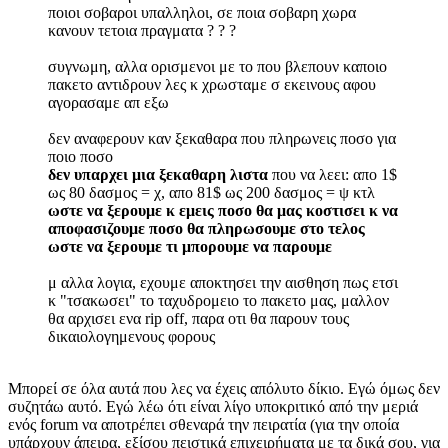
ποιοι σοβαροι υπαλληλοι, σε ποια σοβαρη χωρα
κανουν τετοια πραγματα ? ? ?
συγνωμη, αλλα ορισμενοι με το που βλεπουν καποιο
πακετο αντιδρουν λες κ χρωσταμε σ εκεινους αφου
αγορασαμε απ εξω
δεν αναφερουν καν ξεκαθαρα που πληρωνεις ποσο για
ποιο ποσο
δεν υπαρχει μια ξεκαθαρη λιστα
που να λεει: απο 1$
ως 80 δασμος = χ, απο 81$ ως 200 δασμος = ψ κτλ
ωστε να ξερουμε κ εμεις ποσο θα μας κοστισει κ να
αποφασιζουμε ποσο θα πληρωσουμε στο τελος
ωστε να ξερουμε τι μπορουμε να παρουμε
μ αλλα λογια, εχουμε αποκτησει την αισθηση πως ετσι
κ "τσακωσει" το ταχυδρομειο το πακετο μας, μαλλον
θα αρχισει ενα rip off, παρα οτι θα παρουν τους
δικαιολογημενους φορους
Μπορεί σε όλα αυτά που λες να έχεις απόλυτο δίκιο. Εγώ όμως δεν
συζητάω αυτό. Εγώ λέω ότι είναι λίγο υποκριτικό από την μεριά
ενός forum να αποτρέπει σθεναρά την πειρατία (για την οποία
υπάρχουν άπειρα, εξίσου πειστικά επιχειρήματα με τα δικά σου, για