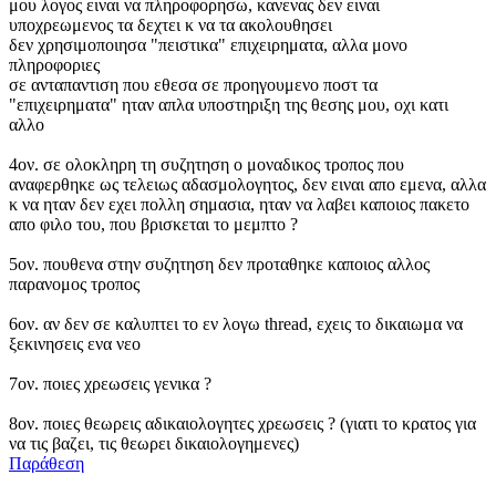
μου λογος ειναι να πληροφορησω, κανενας δεν ειναι
υποχρεωμενος τα δεχτει κ να τα ακολουθησει
δεν χρησιμοποιησα "πειστικα" επιχειρηματα, αλλα μονο
πληροφοριες
σε ανταπαντιση που εθεσα σε προηγουμενο ποστ τα
"επιχειρηματα" ηταν απλα υποστηριξη της θεσης μου, οχι κατι
αλλο
4ον. σε ολοκληρη τη συζητηση ο μοναδικος τροπος που
αναφερθηκε ως τελειως αδασμολογητος, δεν ειναι απο εμενα, αλλα
κ να ηταν δεν εχει πολλη σημασια, ηταν να λαβει καποιος πακετο
απο φιλο του, που βρισκεται το μεμπτο ?
5ον. πουθενα στην συζητηση δεν προταθηκε καποιος αλλος
παρανομος τροπος
6ον. αν δεν σε καλυπτει το εν λογω thread, εχεις το δικαιωμα να
ξεκινησεις ενα νεο
7ον. ποιες χρεωσεις γενικα ?
8ον. ποιες θεωρεις αδικαιολογητες χρεωσεις ? (γιατι το κρατος για
να τις βαζει, τις θεωρει δικαιολογημενες)
Παράθεση