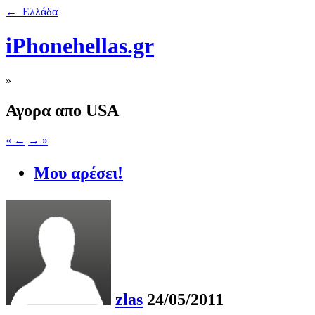
← Ελλάδα
iPhonehellas.gr
»
Αγορα απο USA
« ←
→ »
Μου αρέσει!
zlas
24/05/2011