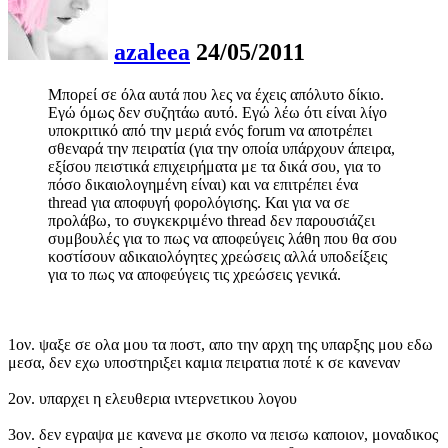
azaleea
24/05/2011
Μπορεί σε όλα αυτά που λες να έχεις απόλυτο δίκιο.
Εγώ όμως δεν συζητάω αυτό. Εγώ λέω ότι είναι λίγο
υποκριτικό από την μεριά ενός forum να αποτρέπει
σθεναρά την πειρατία (για την οποία υπάρχουν άπειρα,
εξίσου πειστικά επιχειρήματα με τα δικά σου, για το
πόσο δικαιολογημένη είναι) και να επιτρέπει ένα
thread για αποφυγή φορολόγισης. Και για να σε
προλάβω, το συγκεκριμένο thread δεν παρουσιάζει
συμβουλές για το πως να αποφεύγεις λάθη που θα σου
κοστίσουν αδικαιολόγητες χρεώσεις αλλά υποδείξεις
για το πως να αποφεύγεις τις χρεώσεις γενικά.
1ον. ψαξε σε ολα μου τα ποστ, απο την αρχη της υπαρξης μου εδω
μεσα, δεν εχω υποστηριξει καμια πειρατια ποτέ κ σε κανεναν
2ον. υπαρχει η ελευθερια ιντερνετικου λογου
3ον. δεν εγραψα με κανενα με σκοπο να πεισω καποιον, μοναδικος