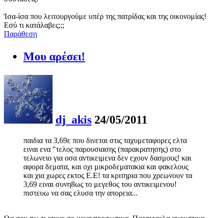
Ίσα-ίσα που λειτουργούμε υπέρ της πατρίδας και της οικονομίας!
Εσύ τι κατάλαβες;;;
Παράθεση
Μου αρέσει!
dj_akis
24/05/2011
παιδια τα 3,69ε που δινεται στις ταχυμεταφορες ελτα
ειναι ενα "τελος παρουσιασης (παρακρατησης) στο
τελωνειο για οσα αντικειμενα δεν εχουν δασμους! και
αφορα δεματα, και οχι μικροδεματακια και φακελους
και χια χωρες εκτος Ε.Ε! τα κριτηρια που χρεωνουν τα
3,69 ειναι συνη8ως το μεγεθος του αντικειμενου!
πιστευω να σας ελυσα την απορεια...