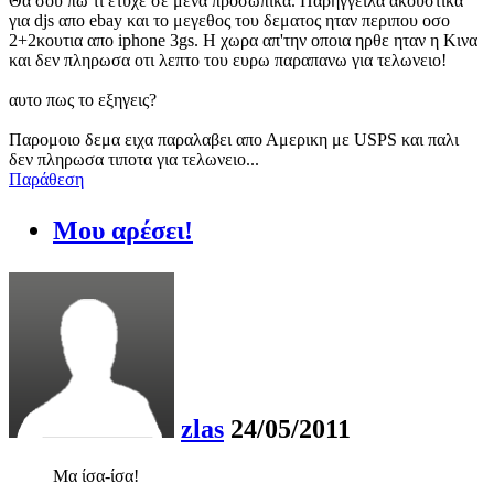
Θα σου πω τι ετυχε σε μενα προσωπικα. Παρηγγειλα ακουστικα
για djs απο ebay και το μεγεθος του δεματος ηταν περιπου οσο
2+2κουτια απο iphone 3gs. Η χωρα απ'την οποια ηρθε ηταν η Κινα
και δεν πληρωσα οτι λεπτο του ευρω παραπανω για τελωνειο!
αυτο πως το εξηγεις?
Παρομοιο δεμα ειχα παραλαβει απο Αμερικη με USPS και παλι
δεν πληρωσα τιποτα για τελωνειο...
Παράθεση
Μου αρέσει!
zlas
24/05/2011
Mα ίσα-ίσα!