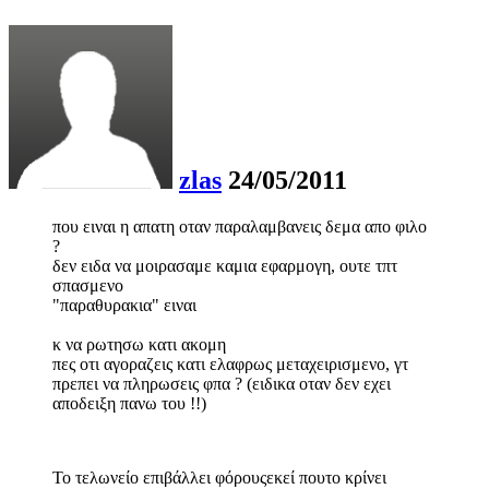
zlas
24/05/2011
που ειναι η απατη οταν παραλαμβανεις δεμα απο φιλο
?
δεν ειδα να μοιρασαμε καμια εφαρμογη, ουτε τπτ
σπασμενο
"παραθυρακια" ειναι
κ να ρωτησω κατι ακομη
πες οτι αγοραζεις κατι ελαφρως μεταχειρισμενο, γτ
πρεπει να πληρωσεις φπα ? (ειδικα οταν δεν εχει
αποδειξη πανω του !!)
Το τελωνείο επιβάλλει φόρουςεκεί πουτο κρίνει