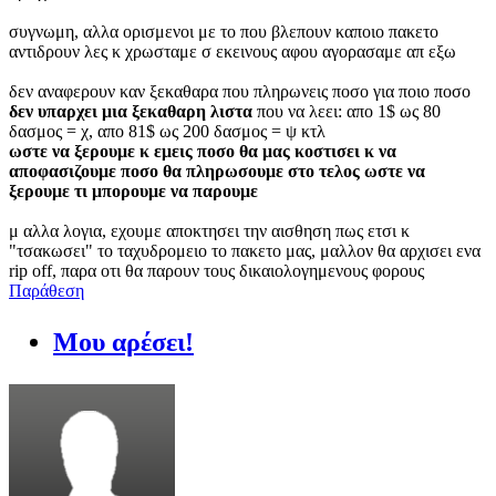
συγνωμη, αλλα ορισμενοι με το που βλεπουν καποιο πακετο
αντιδρουν λες κ χρωσταμε σ εκεινους αφου αγορασαμε απ εξω
δεν αναφερουν καν ξεκαθαρα που πληρωνεις ποσο για ποιο ποσο
δεν υπαρχει μια ξεκαθαρη λιστα
που να λεει: απο 1$ ως 80
δασμος = χ, απο 81$ ως 200 δασμος = ψ κτλ
ωστε να ξερουμε κ εμεις ποσο θα μας κοστισει κ να
αποφασιζουμε ποσο θα πληρωσουμε στο τελος ωστε να
ξερουμε τι μπορουμε να παρουμε
μ αλλα λογια, εχουμε αποκτησει την αισθηση πως ετσι κ
"τσακωσει" το ταχυδρομειο το πακετο μας, μαλλον θα αρχισει ενα
rip off, παρα οτι θα παρουν τους δικαιολογημενους φορους
Παράθεση
Μου αρέσει!