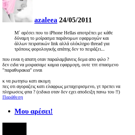
azaleea
24/05/2011
Μ΄ αρέσει που το iPhone Hellas αποτρέπει με κάθε
δύναμη το μοίρασμα παράνομων εφαρμογών και
άλλων πειρατικών link αλλά ολόκληρο thread για
τρόπους φορολογικής απάτης δεν το πειράζει...
που ειναι η απατη οταν παραλαμβανεις δεμα απο φιλο ?
δεν ειδα να μοιρασαμε καμια εφαρμογη, ουτε τπτ σπασμενο
"παραθυρακια" ειναι
κ να ρωτησω κατι ακομη
πες οτι αγοραζεις κατι ελαφρως μεταχειρισμενο, γτ πρεπει να
πληρωσεις φπα ? (ειδικα οταν δεν εχει αποδειξη πανω του !!)
Παράθεση
Μου αρέσει!