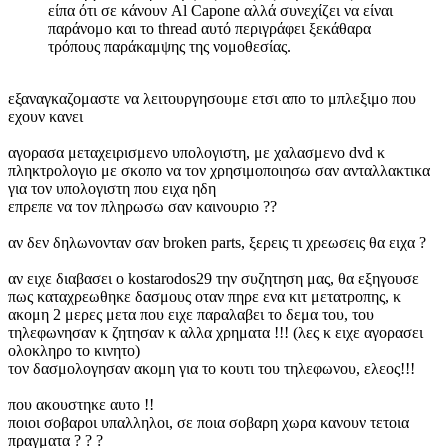
είπα ότι σε κάνουν Al Capone αλλά συνεχίζει να είναι
παράνομο και το thread αυτό περιγράφει ξεκάθαρα
τρόπους παράκαμψης της νομοθεσίας.
εξαναγκαζομαστε να λειτουργησουμε ετσι απο το μπλεξιμο που
εχουν κανει
αγορασα μεταχειρισμενο υπολογιστη, με χαλασμενο dvd κ
πληκτρολογιο με σκοπο να τον χρησιμοποιησω σαν ανταλλακτικα
για τον υπολογιστη που ειχα ηδη
επρεπε να τον πληρωσω σαν καινουριο ??
αν δεν δηλωνονταν σαν broken parts, ξερεις τι χρεωσεις θα ειχα ?
αν ειχε διαβασει ο kostarodos29 την συζητηση μας, θα εξηγουσε
πως καταχρεωθηκε δασμους οταν πηρε ενα κιτ μετατροπης, κ
ακομη 2 μερες μετα που ειχε παραλαβει το δεμα του, του
τηλεφωνησαν κ ζητησαν κ αλλα χρηματα !!! (λες κ ειχε αγορασει
ολοκληρο το κινητο)
τον δασμολογησαν ακομη για το κουτι του τηλεφωνου, ελεος!!!
που ακουστηκε αυτο !!
ποιοι σοβαροι υπαλληλοι, σε ποια σοβαρη χωρα κανουν τετοια
πραγματα ? ? ?