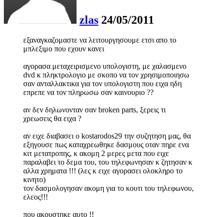
zlas
24/05/2011
εξαναγκαζομαστε να λειτουργησουμε ετσι απο το
μπλεξιμο που εχουν κανει
αγορασα μεταχειρισμενο υπολογιστη, με χαλασμενο
dvd κ πληκτρολογιο με σκοπο να τον χρησιμοποιησω
σαν ανταλλακτικα για τον υπολογιστη που ειχα ηδη
επρεπε να τον πληρωσω σαν καινουριο ??
αν δεν δηλωνονταν σαν broken parts, ξερεις τι
χρεωσεις θα ειχα ?
αν ειχε διαβασει ο kostarodos29 την συζητηση μας, θα
εξηγουσε πως καταχρεωθηκε δασμους οταν πηρε ενα
κιτ μετατροπης, κ ακομη 2 μερες μετα που ειχε
παραλαβει το δεμα του, του τηλεφωνησαν κ ζητησαν κ
αλλα χρηματα !!! (λες κ ειχε αγορασει ολοκληρο το
κινητο)
τον δασμολογησαν ακομη για το κουτι του τηλεφωνου,
ελεος!!!
που ακουστηκε αυτο !!