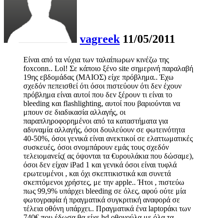
vagreek
11/05/2011
Είναι από τα νύχια των ταλαίπωρων κινέζω της
foxconn.. Lol! Σε κάποιο ξένο site σημερινή παραλαβή
19ης εβδομάδας (ΜΑΙΟΣ) είχε πρόβλημα.. Έχω
σχεδόν πεπεισθεί ότι όσοι πιστεύουν ότι δεν έχουν
πρόβλημα είναι αυτοί που δεν ξέρουν τι είναι το
bleeding και flashlighting, αυτοί που βαριούνται να
μπουν σε διαδικασία αλλαγής, οι
παραπληροφορημένοι από τα καταστήματα για
αδυναμία αλλαγής, όσοι δουλεύουν σε φωτεινότητα
40-50%, όσοι γενικά είναι ανεκτικοί σε ελαττωματικές
συσκευές, όσοι σνομπάρουν εμάς τους σχεδόν
τελειομανείς( ας όψονται τα €υρουλάκια που δώσαμε),
όσοι δεν είχαν iPad 1 και γενικά όσοι είναι τυφλά
ερωτευμένοι , και όχι σκεπτικιστικά και συνετά
σκεπτόμενοι χρήστες, με την apple.. Ήτοι , πιστεύω
πως 99,9% υπάρχει bleeding σε όλες, αφού ούτε μία
φωτογραφία ή πραγματικά συγκριτική αναφορά σε
τέλεια οθόνη υπάρχει.. Πραγματικά ένα laptopάκι των
740€ που έδωσα θα είχε hd οθονούλα με όλα τα