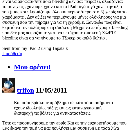
είναι να αποφασίσετε ποιο bleeding δεν σας πειράζει, αλλάζοντας
το συνεχώς , χάνουμε χρόνο και το iPad σιγά σιγά χάνει την αξία
του (μιας και πλησιάζουμε όλο και περισσότερο στο 3) χωρίς να το
χαιρόμαστε . Δεν αξίζει να περιμένουμε μήνες ολόκληρους για μια
συσκευή που την πήραμε για να τη χαρούμε. Ξαναλέω πως είναι
θεμιτό να την αλλάζουμε τη συσκευή Μέχρι να πετύχουμε bleeding
που δεν μας πειραζουμε γιατί να πετύχουμε συσκευή ΧΩΡΊΣ
bleeding είναι σα να πίνουμε το Τζοκερ σε απλό δελτίο .
Sent from my iPad 2 using Tapatalk
Παράθεση
Μου αρέσει!
trifon
11/05/2011
Και όσοι βρίσκουν πρόβλημα σε κάτι τόσο ασήμαντο
έχουν ιδεοληψίες τάξης και ως καταναγκαστική
διαταραχή τις βόλτες για αντικαταστάσεις.
Τότε ας προσκυνήσουμε την apple Και ας την ευχαριστήσουμε που
μας έκανε την τιμή να μας πουλήσει μια συσκευή με τόσα λίγα