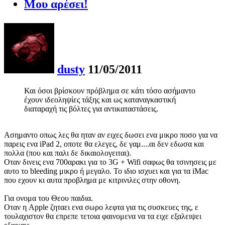
Μου αρέσει!
dusty
11/05/2011
Και όσοι βρίσκουν πρόβλημα σε κάτι τόσο ασήμαντο
έχουν ιδεοληψίες τάξης και ως καταναγκαστική
διαταραχή τις βόλτες για αντικαταστάσεις.
Ασημαντο οπως λες θα ηταν αν ειχες δωσει ενα μικρο ποσο για να
παρεις ενα iPad 2, οποτε θα ελεγες, δε γαμ....αι δεν εδωσα και
πολλα (που και παλι δε δικαιολογειται).
Οταν δινεις ενα 700αρακι για το 3G + Wifi σαφως θα τσινησεις με
αυτο το bleeding μικρο ή μεγαλο. Το ιδιο ισχυει και για τα iMac
που εχουν κι αυτα προβλημα με κιτρινιλες στην οθονη.
Για ονομα του Θεου παιδια.
Οταν η Apple ζηταει ενα σωρο λεφτα για τις συσκευες της, ε
τουλαχιστον θα επρεπε τετοια φαινομενα να τα ειχε εξαλειψει