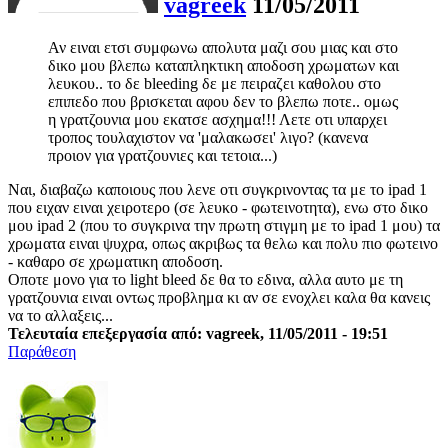
vagreek
11/05/2011
Αν ειναι ετσι συμφωνω απολυτα μαζι σου μιας και στο
δικο μου βλεπω καταπληκτικη αποδοση χρωματων και
λευκου.. το δε bleeding δε με πειραζει καθολου στο
επιπεδο που βρισκεται αφου δεν το βλεπω ποτε.. ομως
η γρατζουνια μου εκατσε ασχημα!!! Λετε οτι υπαρχει
τροπος τουλαχιστον να 'μαλακωσει' λιγο? (κανενα
προιον για γρατζουνιες και τετοια...)
Ναι, διαβαζω καποιους που λενε οτι συγκρινοντας τα με το ipad 1
που ειχαν ειναι χειροτερο (σε λευκο - φωτεινοτητα), ενω στο δικο
μου ipad 2 (που το συγκρινα την πρωτη στιγμη με το ipad 1 μου) τα
χρωματα ειναι ψυχρα, οπως ακριβως τα θελω και πολυ πιο φωτεινο
- καθαρο σε χρωματικη αποδοση.
Οποτε μονο για το light bleed δε θα το εδινα, αλλα αυτο με τη
γρατζουνια ειναι οντως προβλημα κι αν σε ενοχλει καλα θα κανεις
να το αλλαξεις...
Τελευταία επεξεργασία από: vagreek, 11/05/2011 - 19:51
Παράθεση