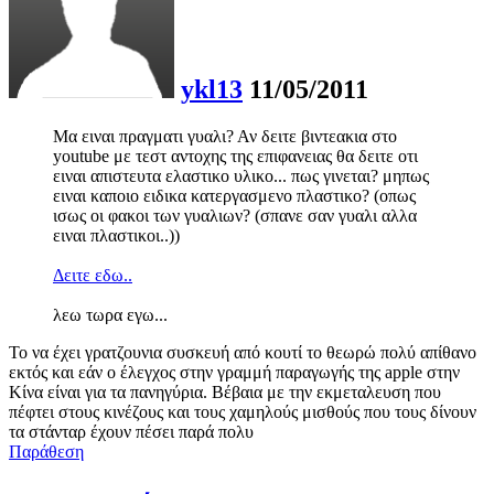
ykl13
11/05/2011
Μα ειναι πραγματι γυαλι? Αν δειτε βιντεακια στο
youtube με τεστ αντοχης της επιφανειας θα δειτε οτι
ειναι απιστευτα ελαστικο υλικο... πως γινεται? μηπως
ειναι καποιο ειδικα κατεργασμενο πλαστικο? (οπως
ισως οι φακοι των γυαλιων? (σπανε σαν γυαλι αλλα
ειναι πλαστικοι..))
Δειτε εδω..
λεω τωρα εγω...
Το να έχει γρατζουνια συσκευή από κουτί το θεωρώ πολύ απίθανο
εκτός και εάν ο έλεγχος στην γραμμή παραγωγής της apple στην
Κίνα είναι για τα πανηγύρια. Βέβαια με την εκμεταλευση που
πέφτει στους κινέζους και τους χαμηλούς μισθούς που τους δίνουν
τα στάνταρ έχουν πέσει παρά πολυ
Παράθεση