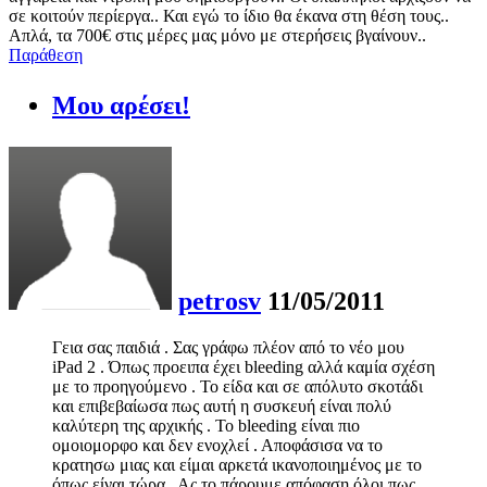
σε κοιτούν περίεργα.. Και εγώ το ίδιο θα έκανα στη θέση τους..
Απλά, τα 700€ στις μέρες μας μόνο με στερήσεις βγαίνουν..
Παράθεση
Μου αρέσει!
petrosv
11/05/2011
Γεια σας παιδιά . Σας γράφω πλέον από το νέο μου
iPad 2 . Όπως προειπα έχει bleeding αλλά καμία σχέση
με το προηγούμενο . Το είδα και σε απόλυτο σκοτάδι
και επιβεβαίωσα πως αυτή η συσκευή είναι πολύ
καλύτερη της αρχικής . Το bleeding είναι πιο
ομοιομορφο και δεν ενοχλεί . Αποφάσισα να το
κρατησω μιας και είμαι αρκετά ικανοποιημένος με το
όπως είναι τώρα . Ας το πάρουμε απόφαση όλοι πως