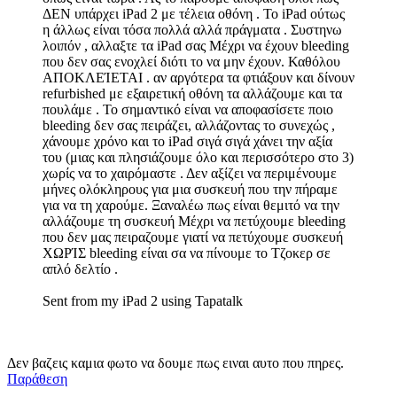
ΔΕΝ υπάρχει iPad 2 με τέλεια οθόνη . Το iPad ούτως
η άλλως είναι τόσα πολλά αλλά πράγματα . Συστηνω
λοιπόν , αλλαξτε τα iPad σας Μέχρι να έχουν bleeding
που δεν σας ενοχλεί διότι το να μην έχουν. Καθόλου
ΑΠΟΚΛΕΊΕΤΑΙ . αν αργότερα τα φτιάξουν και δίνουν
refurbished με εξαιρετική οθόνη τα αλλάζουμε και τα
πουλάμε . Το σημαντικό είναι να αποφασίσετε ποιο
bleeding δεν σας πειράζει, αλλάζοντας το συνεχώς ,
χάνουμε χρόνο και το iPad σιγά σιγά χάνει την αξία
του (μιας και πλησιάζουμε όλο και περισσότερο στο 3)
χωρίς να το χαιρόμαστε . Δεν αξίζει να περιμένουμε
μήνες ολόκληρους για μια συσκευή που την πήραμε
για να τη χαρούμε. Ξαναλέω πως είναι θεμιτό να την
αλλάζουμε τη συσκευή Μέχρι να πετύχουμε bleeding
που δεν μας πειραζουμε γιατί να πετύχουμε συσκευή
ΧΩΡΊΣ bleeding είναι σα να πίνουμε το Τζοκερ σε
απλό δελτίο .
Sent from my iPad 2 using Tapatalk
Δεν βαζεις καμια φωτο να δουμε πως ειναι αυτο που πηρες.
Παράθεση