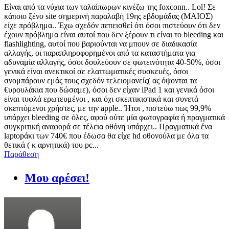
Είναι από τα νύχια των ταλαίπωρων κινέζω της foxconn.. Lol! Σε
κάποιο ξένο site σημερινή παραλαβή 19ης εβδομάδας (ΜΑΙΟΣ)
είχε πρόβλημα.. Έχω σχεδόν πεπεισθεί ότι όσοι πιστεύουν ότι δεν
έχουν πρόβλημα είναι αυτοί που δεν ξέρουν τι είναι το bleeding και
flashlighting, αυτοί που βαριούνται να μπουν σε διαδικασία
αλλαγής, οι παραπληροφορημένοι από τα καταστήματα για
αδυναμία αλλαγής, όσοι δουλεύουν σε φωτεινότητα 40-50%, όσοι
γενικά είναι ανεκτικοί σε ελαττωματικές συσκευές, όσοι
σνομπάρουν εμάς τους σχεδόν τελειομανείς( ας όψονται τα
€υρουλάκια που δώσαμε), όσοι δεν είχαν iPad 1 και γενικά όσοι
είναι τυφλά ερωτευμένοι , και όχι σκεπτικιστικά και συνετά
σκεπτόμενοι χρήστες, με την apple.. Ήτοι , πιστεύω πως 99,9%
υπάρχει bleeding σε όλες, αφού ούτε μία φωτογραφία ή πραγματικά
συγκριτική αναφορά σε τέλεια οθόνη υπάρχει.. Πραγματικά ένα
laptopάκι των 740€ που έδωσα θα είχε hd οθονούλα με όλα τα
θετικά ( κ αρνητικά) του pc...
Παράθεση
Μου αρέσει!