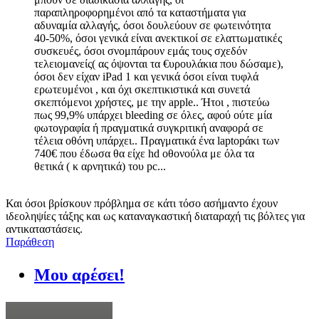
παραπληροφορημένοι από τα καταστήματα για
αδυναμία αλλαγής, όσοι δουλεύουν σε φωτεινότητα
40-50%, όσοι γενικά είναι ανεκτικοί σε ελαττωματικές
συσκευές, όσοι σνομπάρουν εμάς τους σχεδόν
τελειομανείς( ας όψονται τα €υρουλάκια που δώσαμε),
όσοι δεν είχαν iPad 1 και γενικά όσοι είναι τυφλά
ερωτευμένοι , και όχι σκεπτικιστικά και συνετά
σκεπτόμενοι χρήστες, με την apple.. Ήτοι , πιστεύω
πως 99,9% υπάρχει bleeding σε όλες, αφού ούτε μία
φωτογραφία ή πραγματικά συγκριτική αναφορά σε
τέλεια οθόνη υπάρχει.. Πραγματικά ένα laptopάκι των
740€ που έδωσα θα είχε hd οθονούλα με όλα τα
θετικά ( κ αρνητικά) του pc...
Και όσοι βρίσκουν πρόβλημα σε κάτι τόσο ασήμαντο έχουν
ιδεοληψίες τάξης και ως καταναγκαστική διαταραχή τις βόλτες για
αντικαταστάσεις.
Παράθεση
Μου αρέσει!