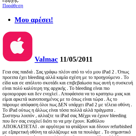
εξαρχης.
Παράθεση
Μου αρέσει!
Valmac
11/05/2011
Γεια σας παιδιά . Σας γράφω πλέον από το νέο μου iPad 2 . Όπως
προειπα έχει bleeding αλλά καμία σχέση με το προηγούμενο . Το
είδα και σε απόλυτο σκοτάδι και επιβεβαίωσα πως αυτή η συσκευή
είναι πολύ καλύτερη της αρχικής . Το bleeding είναι πιο
ομοιομορφο και δεν ενοχλεί . Αποφάσισα να το κρατησω μιας και
είμαι αρκετά ικανοποιημένος με το όπως είναι τώρα . Ας το
πάρουμε απόφαση όλοι πως ΔΕΝ υπάρχει iPad 2 με τέλεια οθόνη .
Το iPad ούτως η άλλως είναι τόσα πολλά αλλά πράγματα .
Συστηνω λοιπόν , αλλαξτε τα iPad σας Μέχρι να έχουν bleeding
που δεν σας ενοχλεί διότι το να μην έχουν. Καθόλου
ΑΠΟΚΛΕΊΕΤΑΙ . αν αργότερα τα φτιάξουν και δίνουν refurbished
με εξαιρετική οθόνη τα αλλάζουμε και τα πουλάμε . Το σημαντικό