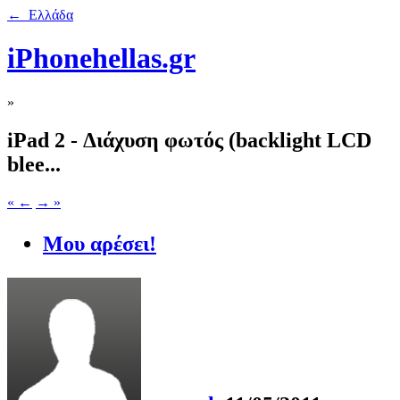
← Ελλάδα
iPhonehellas.gr
»
iPad 2 - Διάχυση φωτός (backlight LCD
blee...
« ←
→ »
Μου αρέσει!