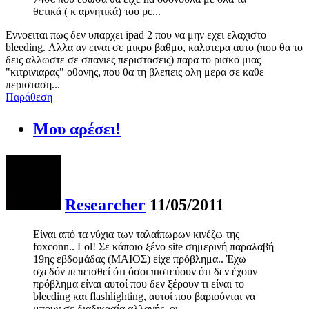
θετικά ( κ αρνητικά) του pc...
Εννοειται πως δεν υπαρχει ipad 2 που να μην εχει ελαχιστο
bleeding. Αλλα αν ειναι σε μικρο βαθμο, καλυτερα αυτο (που θα το
δεις αλλωστε σε σπανιες περιστασεις) παρα το ρισκο μιας
"κιτρινιαρας" οθονης, που θα τη βλεπεις ολη μερα σε καθε
περισταση...
Παράθεση
Μου αρέσει!
Researcher
11/05/2011
Είναι από τα νύχια των ταλαίπωρων κινέζω της
foxconn.. Lol! Σε κάποιο ξένο site σημερινή παραλαβή
19ης εβδομάδας (ΜΑΙΟΣ) είχε πρόβλημα.. Έχω
σχεδόν πεπεισθεί ότι όσοι πιστεύουν ότι δεν έχουν
πρόβλημα είναι αυτοί που δεν ξέρουν τι είναι το
bleeding και flashlighting, αυτοί που βαριούνται να
μπουν σε διαδικασία αλλαγής, οι