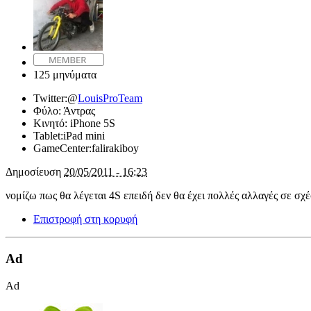
125 μηνύματα
Twitter:
@
LouisProTeam
Φύλο:
Άντρας
Κινητό:
iPhone 5S
Tablet:
iPad mini
GameCenter:
falirakiboy
Δημοσίευση
20/05/2011 - 16:23
νομίζω πως θα λέγεται 4S επειδή δεν θα έχει πολλές αλλαγές σε σχέ
Επιστροφή στη κορυφή
Ad
Ad