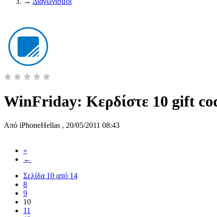
→
Διαγωνισμοί
WinFriday: Κερδίστε 10 gift cod
Από
iPhoneHellas
,
20/05/2011 08:43
«
←
Σελίδα 10 από 14
8
9
10
11