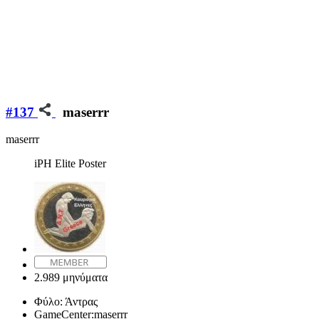
#137
maserrr
maserrr
iPH Elite Poster
2.989 μηνύματα
Φύλο:
Άντρας
GameCenter:
maserrr