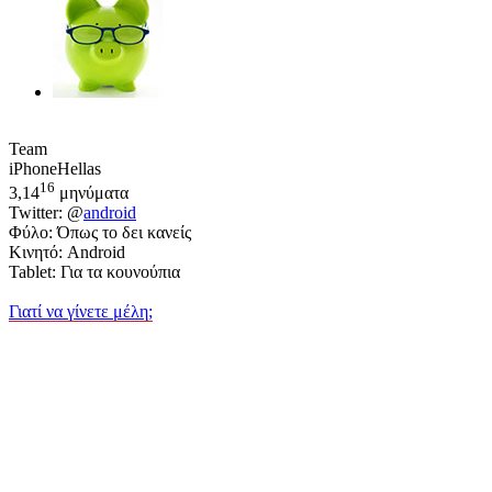
Team
iPhoneHellas
16
3,14
μηνύματα
Twitter: @
android
Φύλο: Όπως το δει κανείς
Κινητό: Android
Tablet: Για τα κουνούπια
Γιατί να γίνετε μέλη;