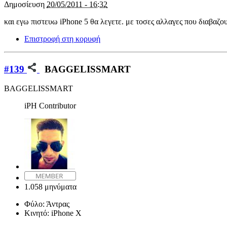
Δημοσίευση
20/05/2011 - 16:32
και εγω πιστευω iPhone 5 θα λεγετε. με τοσες αλλαγες που διαβαζουμ
Επιστροφή στη κορυφή
#139
BAGGELISSMART
BAGGELISSMART
iPH Contributor
1.058 μηνύματα
Φύλο:
Άντρας
Κινητό:
iPhone X