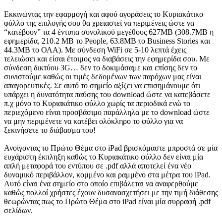
Εκκινώντας την εφαρμογή και αφού αγοράσεις το Κυριακάτικο
φύλλο της επιλογής σου θα χρειαστεί να περιμένεις ώστε να
“κατέβουν” τα 4 έντυπα συνολικού μεγέθους 627MB (308.7MB η
εφημερίδα, 210.2 MB το People, 63.8MB το Business Stories και
44.3MB το ΟΛΑ). Με σύνδεση WiFi σε 5-10 λεπτά έχεις
τελειώσει και είσαι έτοιμος να διαβάσεις την εφημερίδα σου. Με
σύνδεση δικτύου 3G… δεν το δοκιμάσαμε και επίσης δεν το
συνιστούμε καθώς οι τιμές δεδομένων των παρόχων μας είναι
απαγορευτικές. Σε αυτό το σημείο αξίζει να επισημάνουμε ότι
υπάρχει η δυνατότητα παύσης του download ώστε να κατεβάσετε
π.χ μόνο το Κυριακάτικο φύλλο χωρίς τα περιοδικά ενώ το
περιεχόμενο είναι προσβάσιμο παράλληλα με το download ώστε
να μην περιμένετε να κατέβει ολόκληρο το φύλλο για να
ξεκινήσετε το διάβασμα του!
Ανοίγοντας το Πρώτο Θέμα στο iPad βρισκόμαστε μπροστά σε μία
ευχάριστη έκπληξη καθώς το Κυριακάτικο φύλλο δεν είναι μία
απλή μεταφορά του εντύπου σε .pdf αλλά αποτελεί ένα νέο
δυναμικό περιβάλλον, κομμένο και ραμμένο στα μέτρα του iPad.
Αυτό είναι ένα σημείο στο οποίο επιβάλεται να αναφερθούμε
καθώς πολλοί χρήστες έχουν δυσανασχετήσει με την τιμή διάθεσης
θεωρώντας πως το Πρώτο Θέμα στο iPad είναι μία συρραφή .pdf
σελίδων.