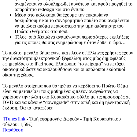
αναμένεται να ολοκληρωθεί αργότερα και αφού προγηθεί το
απαραίτητο redesign και στο έντυπο.
Μέσα στο καλοκαίρι θα έχουμε την ευκαιρία να
δοκιμάσουμε και το συνδρομητικό πακέτο που αναμένεται
να μειώσει ακόμα περισσότερο την τιμή απόκτησης του
Πρώτου Θέματος στο iPad.
Τέλος, από Χειμώνα αναμένονται περισσότερες εκπλήξεις
για τις οποίες θα σας ενημερώσουμε όταν έρθει η ώρα…
Το πρώτο, μεγάλο βήμα έγινε και πλέον οι Έλληνες χρήστες έχουν
την δυνατότητα ηλεκτρονικού ξεφυλλίσματος μίας δημοφιλούς
εφημερίδας στο iPad τους. Ελπίζουμε “το πείραμα” να πετύχει
οικονομικά ώστε να ακολουθήσουν και οι υπόλοιποι εκδοτικοί
οίκοι της χώρας.
Το μεγάλο στοίχημα που θα πρέπει να κερδίσει το Πρώτο Θέμα
είναι να μεταπείσει τους μαθημένους πλέον αναγνώστες να
γυρίσουν την πλάτη στο Κυριακάτικο φύλλο με τις προσφορές σε
DVD και να κάνουν “downgrade” στην απλή και δη ηλεκτρονική
έκδοση. Θα τα καταφέρει;
[
iTunes link
- Τιμή εφαρμογής: Δωρεάν - Τιμή Κυριακάτικου
φύλλου: 1,59€]
Παράθεση