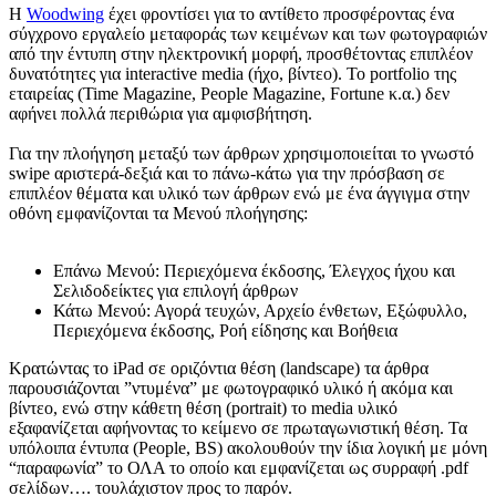
Η
Woodwing
έχει φροντίσει για το αντίθετο προσφέροντας ένα
σύγχρονο εργαλείο μεταφοράς των κειμένων και των φωτογραφιών
από την έντυπη στην ηλεκτρονική μορφή, προσθέτοντας επιπλέον
δυνατότητες για interactive media (ήχο, βίντεο). To portfolio της
εταιρείας (Time Magazine, People Magazine, Fortune κ.α.) δεν
αφήνει πολλά περιθώρια για αμφισβήτηση.
Για την πλοήγηση μεταξύ των άρθρων χρησιμοποιείται το γνωστό
swipe αριστερά-δεξιά και το πάνω-κάτω για την πρόσβαση σε
επιπλέον θέματα και υλικό των άρθρων ενώ με ένα άγγιγμα στην
οθόνη εμφανίζονται τα Μενού πλοήγησης:
Επάνω Μενού: Περιεχόμενα έκδοσης, Έλεγχος ήχου και
Σελιδοδείκτες για επιλογή άρθρων
Κάτω Μενού: Αγορά τευχών, Αρχείο ένθετων, Εξώφυλλο,
Περιεχόμενα έκδοσης, Ροή είδησης και Βοήθεια
Κρατώντας το iPad σε οριζόντια θέση (landscape) τα άρθρα
παρουσιάζονται ”ντυμένα” με φωτογραφικό υλικό ή ακόμα και
βίντεο, ενώ στην κάθετη θέση (portrait) το media υλικό
εξαφανίζεται αφήνοντας το κείμενο σε πρωταγωνιστική θέση. Τα
υπόλοιπα έντυπα (People, BS) ακολουθούν την ίδια λογική με μόνη
“παραφωνία” το ΟΛΑ το οποίο και εμφανίζεται ως συρραφή .pdf
σελίδων…. τουλάχιστον προς το παρόν.