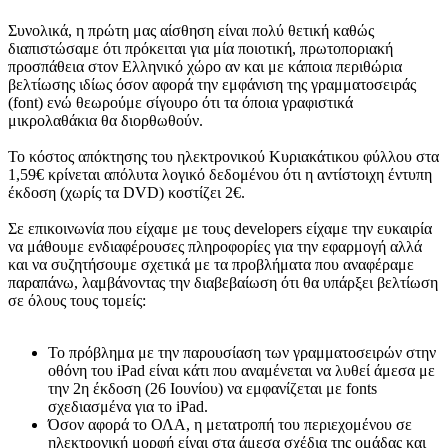
Συνολικά, η πρώτη μας αίσθηση είναι πολύ θετική καθώς
διαπιστώσαμε ότι πρόκειται για μία ποιοτική, πρωτοποριακή
προσπάθεια στον Ελληνικό χώρο αν και με κάποια περιθώρια
βελτίωσης ιδίως όσον αφορά την εμφάνιση της γραμματοσειράς
(font) ενώ θεωρούμε σίγουρο ότι τα όποια γραφιστικά
μικρολαθάκια θα διορθωθούν.
Το κόστος απόκτησης του ηλεκτρονικού Κυριακάτικου φύλλου στα
1,59€ κρίνεται απόλυτα λογικό δεδομένου ότι η αντίστοιχη έντυπη
έκδοση (χωρίς τα DVD) κοστίζει 2€.
Σε επικοινωνία που είχαμε με τους developers είχαμε την ευκαιρία
να μάθουμε ενδιαφέρουσες πληροφορίες για την εφαρμογή αλλά
και να συζητήσουμε σχετικά με τα προβλήματα που αναφέραμε
παραπάνω, λαμβάνοντας την διαβεβαίωση ότι θα υπάρξει βελτίωση
σε όλους τους τομείς:
Το πρόβλημα με την παρουσίαση των γραμματοσειρών στην
οθόνη του iPad είναι κάτι που αναμένεται να λυθεί άμεσα με
την 2η έκδοση (26 Ιουνίου) να εμφανίζεται με fonts
σχεδιασμένα για το iPad.
Όσον αφορά το ΟΛΑ, η μετατροπή του περιεχομένου σε
ηλεκτρονική μορφή είναι στα άμεσα σχέδια της ομάδας και