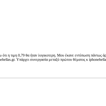
ω ότι η τιμη 0,79 θα ήταν λογικοτερη. Μου έκανε εντύπωση πάντως ά
nehellas.gr. Υπάρχει συνεργασία μεταξύ πρώτου θέματος κ iphonehell