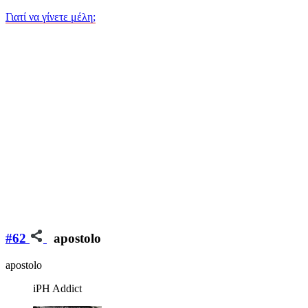
Γιατί να γίνετε μέλη;
#62
apostolo
apostolo
iPH Addict