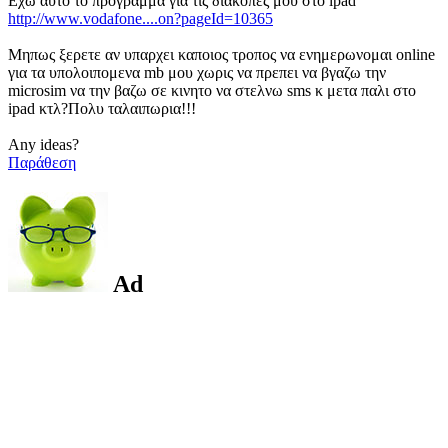
Εχω αυτο το προγραμμα για τις διακοπες μου στο ipad
http://www.vodafone....on?pageId=10365
Μηπως ξερετε αν υπαρχει καποιος τροπος να ενημερωνομαι online
για τα υπολοιπομενα mb μου χωρις να πρεπει να βγαζω την
microsim να την βαζω σε κινητο να στελνω sms κ μετα παλι στο
ipad κτλ?Πολυ ταλαιπωρια!!!
Any ideas?
Παράθεση
Ad