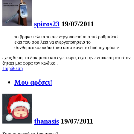
spiros23
19/07/2011
το βρηκα τελικα το απενεργοποιεισ απο τισ ρυθμισεισ
εκει που σου λεει να ενεργοποιησεισ το
συνθηματικο.ουσιαστικο αυτο κανει το find my ιphone
εχεις δικιο, το δοκιμασα και εγω τωρα, ειχα την εντυπωση οτι στον
ζηταει μια φορα τον κωδικο..
Παράθεση
Μου αρέσει!
thanasis
19/07/2011
Σε τι συσκευή το δοκίμασες?