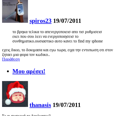
spiros23
19/07/2011
το βρηκα τελικα το απενεργοποιεισ απο τισ ρυθμισεισ
εκει που σου λεει να ενεργοποιησεισ το
συνθηματικο.ουσιαστικο αυτο κανει το find my ιphone
εχεις δικιο, το δοκιμασα και εγω τωρα, ειχα την εντυπωση οτι στον
ζηταει μια φορα τον κωδικο..
Παράθεση
Μου αρέσει!
thanasis
19/07/2011
Σε τι συσκευή το δοκίμασες?