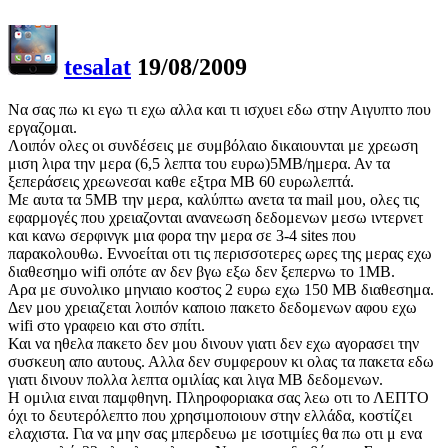
tesalat
19/08/2009
Να σας πω κι εγω τι εχω αλλα και τι ισχυει εδω στην Αιγυπτο που
εργαζομαι.
Λοιπόν ολες οι συνδέσεις με συμβόλαιο δικαιουνται με χρεωση
μιση λιρα την μερα (6,5 λεπτα του ευρω)5ΜΒ/ημερα. Αν τα
ξεπεράσεις χρεωνεσαι καθε εξτρα ΜΒ 60 ευρωλεπτά.
Με αυτα τα 5ΜΒ την μερα, καλύπτω ανετα τα mail μου, ολες τις
εφαρμογές που χρειαζονται ανανεωση δεδομενων μεσω ιντερνετ
και κανω σερφινγκ μια φορα την μερα σε 3-4 sites που
παρακολουθω. Εννοείται οτι τις περισσοτερες ωρες της μερας εχω
διαθεσημο wifi οπότε αν δεν βγω εξω δεν ξεπερνω το 1ΜΒ.
Αρα με συνολικο μηνιαιο κοστος 2 ευρω εχω 150 ΜΒ διαθεσημα.
Δεν μου χρειαζεται λοιπόν καποιο πακετο δεδομενων αφου εχω
wifi στο γραφειο και στο σπίτι.
Και να ηθελα πακετο δεν μου δινουν γιατι δεν εχω αγορασει την
συσκευη απο αυτους. Αλλα δεν συμφερουν κι ολας τα πακετα εδω
γιατι δινουν πολλα λεπτα ομιλίας και λιγα ΜΒ δεδομενων.
Η ομιλια ειναι παμφθηνη. Πληροφοριακα σας λεω οτι το ΛΕΠΤΟ
όχι το δευτερόλεπτο που χρησιμοποιουν στην ελλάδα, κοστίζει
ελαχιστα. Για να μην σας μπερδευω με ισοτιμίες θα πω οτι μ ενα