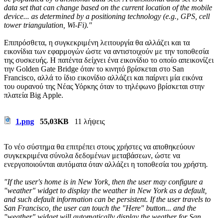
data set that can change based on the current location of the mobile
device... as determined by a positioning technology (e.g., GPS, cell
tower triangulation, Wi-Fi)."
Επιπρόσθετα, η συγκεκριμένη λειτουργία θα αλλάζει και τα
εικονίδια των εφαρμογών ώστε να αντιστοιχούν με την τοποθεσία
της συσκευής. Η πατέντα δείχνει ένα εικονίδιο το οποίο απεικονίζει
την Golden Gate Bridge όταν το κινητό βρίσκεται στο San
Francisco, αλλά το ίδιο εικονίδιο αλλάζει και παίρνει μία εικόνα
του ουρανού της Νέας Υόρκης όταν το τηλέφωνο βρίσκεται στην
πλατεία Big Apple.
1.png
55,03KB
11 λήψεις
Το νέο σύστημα θα επιτρέπει στους χρήστες να αποθηκεύουν
συγκεκριμένα σύνολα δεδομένων μεταβάσεων, ώστε να
ενεργοποιούνται αυτόματα όταν αλλάζει η τοποθεσία του χρήστη.
"If the user's home is in New York, then the user may configure a
"weather" widget to display the weather in New York as a default,
and such default information can be persistent. If the user travels to
San Francisco, the user can touch the "Here" button... and the
"weather" widget will automatically display the weather for San