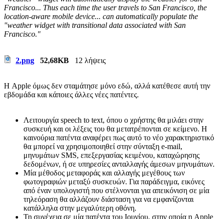
Francisco... Thus each time the user travels to San Francisco, the
location-aware mobile device... can automatically populate the
"weather widget with transitional data associated with San
Francisco."
2.png
52,68KB
12 λήψεις
Η Apple όμως δεν σταμάτησε μόνο εδώ, αλλά κατέθεσε αυτή την
εβδομάδα και κάποιες άλλες νέες πατέντες.
Λειτουργία speech to text, όπου ο χρήστης θα μιλάει στην
συσκευή και οι λέξεις του θα μετατρέπονται σε κείμενο. Η
καινούρια πατέντα αναφέρει πως αυτό το νέο χαρακτηριστικό
θα μπορεί να χρησιμοποιηθεί στην σύνταξη e-mail,
μηνυμάτων SMS, επεξεργασίας κειμένου, καταχώρησης
δεδομένων, ή σε υπηρεσίες ανταλλαγής άμεσων μηνυμάτων.
Μία μέθοδος μεταφοράς και αλλαγής μεγέθους των
φωτογραφιών μεταξύ συσκευών. Για παράδειγμα, εικόνες
από έναν υπολογιστή που στέλνονται για απεικόνιση σε μία
τηλεόραση θα αλλάζουν διάσταση για να εμφανίζονται
κατάλληλα στην μεγαλύτερη οθόνη.
Τη συνέχεια σε μία πατέντα του Ιουνίου, στην οποία η Apple