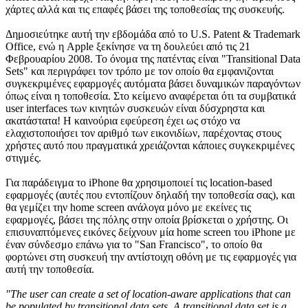
χάρτες αλλά και τις επαφές βάσει της τοποθεσίας της συσκευής.
Δημοσιεύτηκε αυτή την εβδομάδα από το U.S. Patent & Trademark
Office, ενώ η Apple ξεκίνησε να τη δουλεύει από τις 21
Φεβρουαρίου 2008. Το όνομα της πατέντας είναι "Transitional Data
Sets" και περιγράφει τον τρόπο με τον οποίο θα εμφανιζονται
συγκεκριμένες εφαρμογές αυτόματα βάσει δυναμικών παραγόντων
όπως είναι η τοποθεσία. Στο κείμενο αναφέρεται ότι τα συμβατικά
user interfaces των κινητών συσκευών είναι δύσχρηστα και
ακατάστατα! Η καινούρια εφεύρεση έχει ως στόχο να
ελαχιστοποιήσει τον αριθμό των εικονιδίων, παρέχοντας στους
χρήστες αυτό που πραγματικά χρειάζονται κάποιες συγκεκριμένες
στιγμές.
Για παράδειγμα το iPhone θα χρησιμοποιεί τις location-based
εφαρμογές (αυτές που εντοπίζουν δηλαδή την τοποθεσία σας), και
θα γεμίζει την home screen ανάλογα μόνο με εκείνες τις
εφαρμογές, βάσει της πόλης στην οποία βρίσκεται ο χρήστης. Οι
επισυναπτόμενες εικόνες δείχνουν μία home screen του iPhone με
έναν σύνδεσμο επάνω για το "San Francisco", το οποίο θα
φορτώνει στη συσκευή την αντίστοιχη οθόνη με τις εφαρμογές για
αυτή την τοποθεσία.
"The user can create a set of location-aware applications that can
be populated by transitional data sets. A transitional data set is a