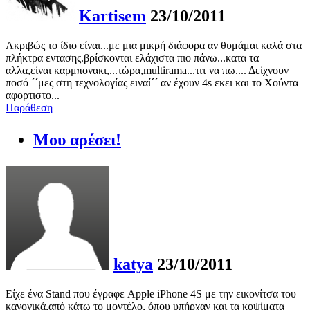
Kartisem
23/10/2011
Ακριβώς το ίδιο είναι...με μια μικρή διάφορα αν θυμάμαι καλά στα
πλήκτρα εντασης.βρίσκονται ελάχιστα πιο πάνω...κατα τα
αλλα,είναι καρμπονακι,...τώρα,multirama...τιτ να πω.... Δείχνουν
ποσό ´´μες στη τεχνολογίας ειναί´´ αν έχουν 4s εκει και το Χούντα
αφορτιστο...
Παράθεση
Μου αρέσει!
katya
23/10/2011
Είχε ένα Stand που έγραφε Apple iPhone 4S με την εικονίτσα του
κανονικά,από κάτω το μοντέλο, όπου υπήρχαν και τα κοψίματα