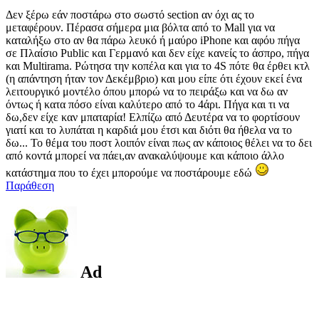
Δεν ξέρω εάν ποστάρω στο σωστό section αν όχι ας το
μεταφέρουν. Πέρασα σήμερα μια βόλτα από τo Mall για να
καταλήξω στο αν θα πάρω λευκό ή μαύρο iPhone και αφόυ πήγα
σε Πλαίσιο Public και Γερμανό και δεν είχε κανείς το άσπρο, πήγα
και Multirama. Ρώτησα την κοπέλα και για το 4S πότε θα έρθει κτλ
(η απάντηση ήταν τον Δεκέμβριο) και μου είπε ότι έχουν εκεί ένα
λειτουργικό μοντέλο όπου μπορώ να το πειράξω και να δω αν
όντως ή κατα πόσο είναι καλύτερο από το 4άρι. Πήγα και τι να
δω,δεν είχε καν μπαταρία! Ελπίζω από Δευτέρα να το φορτίσουν
γιατί και το λυπάται η καρδιά μου έτσι και διότι θα ήθελα να το
δω... Το θέμα του ποστ λοιπόν είναι πως αν κάποιος θέλει να το δει
από κοντά μπορεί να πάει,αν ανακαλύψουμε και κάποιο άλλο
κατάστημα που το έχει μπορούμε να ποστάρουμε εδώ
Παράθεση
Ad