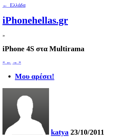
← Ελλάδα
iPhonehellas.gr
»
iPhone 4S στα Multirama
« ←
→ »
Μου αρέσει!
katya
23/10/2011