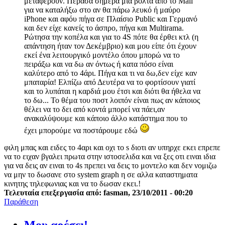
μεταφέρουν. Πέρασα σήμερα μια βόλτα από τo Mall
για να καταλήξω στο αν θα πάρω λευκό ή μαύρο
iPhone και αφόυ πήγα σε Πλαίσιο Public και Γερμανό
και δεν είχε κανείς το άσπρο, πήγα και Multirama.
Ρώτησα την κοπέλα και για το 4S πότε θα έρθει κτλ (η
απάντηση ήταν τον Δεκέμβριο) και μου είπε ότι έχουν
εκεί ένα λειτουργικό μοντέλο όπου μπορώ να το
πειράξω και να δω αν όντως ή κατα πόσο είναι
καλύτερο από το 4άρι. Πήγα και τι να δω,δεν είχε καν
μπαταρία! Ελπίζω από Δευτέρα να το φορτίσουν γιατί
και το λυπάται η καρδιά μου έτσι και διότι θα ήθελα να
το δω... Το θέμα του ποστ λοιπόν είναι πως αν κάποιος
θέλει να το δει από κοντά μπορεί να πάει,αν
ανακαλύψουμε και κάποιο άλλο κατάστημα που το
έχει μπορούμε να ποστάρουμε εδώ
φιλη μπας και ειδες το 4αρι και οχι το s διοτι αν υπηρχε εκει επρεπε
να το ειχαν βγαλει πρωτα στην ιστοσελιδα και να ξες οτι ειναι ιδια
για να δεις αν ειναι το 4s πρεπει να δεις το μοντελο και δεν νομιζω
να μην το δωσανε στο system graph η σε αλλα καταστηματα
κινητης τηλεφωνιας και να το δωσαν εκει.!
Τελευταία επεξεργασία από: fasman, 23/10/2011 - 00:20
Παράθεση