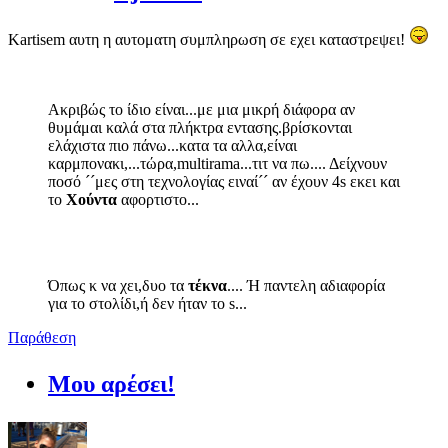
Kartisem αυτη η αυτοματη συμπληρωση σε εχει καταστρεψει!
Ακριβώς το ίδιο είναι...με μια μικρή διάφορα αν
θυμάμαι καλά στα πλήκτρα εντασης.βρίσκονται
ελάχιστα πιο πάνω...κατα τα αλλα,είναι
καρμπονακι,...τώρα,multirama...τιτ να πω.... Δείχνουν
ποσό ´´μες στη τεχνολογίας ειναί´´ αν έχουν 4s εκει και
το
Χούντα
αφορτιστο...
Όπως κ να χει,δυο τα
τέκνα
.... Ή παντελη αδιαφορία
για το στολίδι,ή δεν ήταν το s...
Παράθεση
Μου αρέσει!