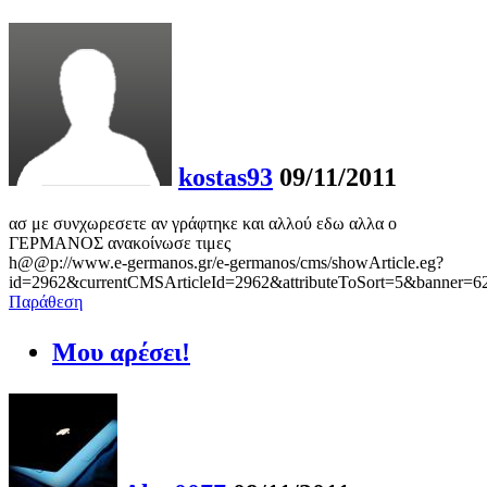
kostas93
09/11/2011
ασ με συνχωρεσετε αν γράφτηκε και αλλού εδω αλλα ο
ΓΕΡΜΑΝΟΣ ανακοίνωσε τιμες
h@@p://www.e-germanos.gr/e-germanos/cms/showArticle.eg?
id=2962&currentCMSArticleId=2962&attributeToSort=5&banner=6
Παράθεση
Μου αρέσει!