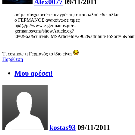
Alex0077
09/11/2011
ασ με συνχωρεσετε αν γράφτηκε και αλλού εδω αλλα
ο ΓΕΡΜΑΝΟΣ ανακοίνωσε τιμες
h@@p://www.e-germanos.gr/e-
germanos/cms/showArticle.eg?
id=2962&currentCMSArticleId=2962&attributeToSort=5&ban
Tι cosmote τι Γερμανός το ίδιο είναι
Παράθεση
Μου αρέσει!
kostas93
09/11/2011