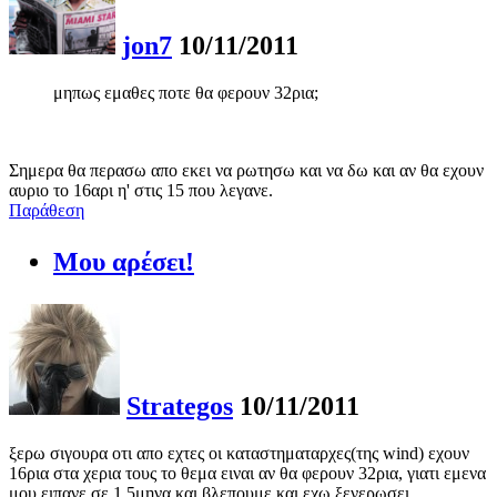
jon7
10/11/2011
μηπως εμαθες ποτε θα φερουν 32ρια;
Σημερα θα περασω απο εκει να ρωτησω και να δω και αν θα εχουν
αυριο το 16αρι η' στις 15 που λεγανε.
Παράθεση
Μου αρέσει!
Strategos
10/11/2011
ξερω σιγουρα οτι απο εχτες οι καταστηματαρχες(της wind) εχουν
16ρια στα χερια τους το θεμα ειναι αν θα φερουν 32ρια, γιατι εμενα
μου ειπανε σε 1.5μηνα και βλεπουμε και εχω ξενερωσει