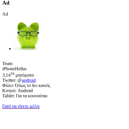
Ad
Ad
Team
iPhoneHellas
16
3,14
μηνύματα
Twitter: @
android
Φύλο: Όπως το δει κανείς
Κινητό: Android
Tablet: Για τα κουνούπια
Γιατί να γίνετε μέλη;