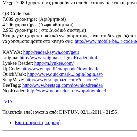
Μέχρι 7.089 χαρακτήρες μπορούν να αποθηκευτούν σε ένα και μόν
QR Code Data
7.089 χαρακτήρες (Αριθμητικοί)
4.296 χαρακτήρες (Αλφαριθμητικοί)
2.953 χαρακτήρες ( στο Δυαδικό σύστημα)
Ένα μεγάλο χαρακτηριστικό γνώρισμά τους, είναι ότι δεν χρειάζεται
να χρησιμοποιήσετε στο κινητό σας:
http://www.mobile-ba...r-code-s
KAYWA:
http://reader.kaywa.com/getit
i-nigma:
http://www.i-nigma.c...igmaReader.html
Lynkee Reader:
http://m.lynkee.com/
UpCode:
http://www.upc.fi/en/upcode/download/
QuickMark:
http://www.quickmark...login/login.asp
SnapMaze:
http://www.snapmaze.com/?q=node/7
BeeTagg:
http://www.beetagg.com/downloadreader/
NeoReader:
http://www.neoreader...er/wap-download
[VIA]
Τελευταία επεξεργασία από: DINFUN, 02/11/2011 - 21:56
Επιστροφή στη κορυφή