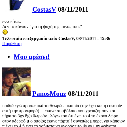
CostasV
08/11/2011
εννοείται..
Δεν το κάνουν "για τη ψυχή της μάνας τους"
Τελευταία επεξεργασία από: CostasV, 08/11/2011 - 15:36
Παράθεση
Μου αρέσει!
PanosMouz
08/11/2011
παιδιά εγώ προσωπικά το θεωρώ ευκαιρία (την έχει και η cosmote
αυτή την προσφορά) ....έκανα συμβόλαιο που χρειαζόμουν και
πήρα το 3gs 8gb δωρεάν...λόγω του ότι έχω το 4 το έκανα δώρο
στον αδερφό μ ο οποίος έκανε πάρτυ!! συνεπώς μπορεί για κάποιον
π έχει το 4 ή έχει τα χρήματα να αγοράσειτο 4s να μην φαίνεται