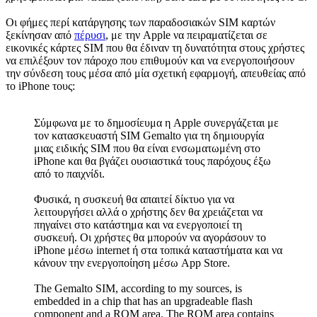
Οι φήμες περί κατάργησης των παραδοσιακών SIM καρτών
ξεκίνησαν από
πέρυσι
, με την Apple να πειραματίζεται σε
εικονικές κάρτες SIM που θα έδιναν τη δυνατότητα στους χρήστες
να επιλέξουν τον πάροχο που επιθυμούν και να ενεργοποιήσουν
την σύνδεση τους μέσα από μία σχετική εφαρμογή, απευθείας από
το iPhone τους:
Σύμφωνα με το δημοσίευμα η Apple συνεργάζεται με
τον κατασκευαστή SIM Gemalto για τη δημιουργία
μιας ειδικής SIM που θα είναι ενσωματωμένη στο
iPhone και θα βγάζει ουσιαστικά τους παρόχους έξω
από το παιχνίδι.
Φυσικά, η συσκευή θα απαιτεί δίκτυο για να
λειτουργήσει αλλά ο χρήστης δεν θα χρειάζεται να
πηγαίνει στο κατάστημα και να ενεργοποιεί τη
συσκευή. Οι χρήστες θα μπορούν να αγοράσουν το
iPhone μέσω internet ή στα τοπικά καταστήματα και να
κάνουν την ενεργοποίηση μέσω App Store.
The Gemalto SIM, according to my sources, is
embedded in a chip that has an upgradeable flash
component and a ROM area. The ROM area contains